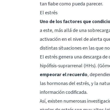
tan fiabe como pueda parecer.
El estrés
Uno de los factores que condici
a este, más allá de una sobrecar
activación en el nivel de alerta 
distintas situaciones en las que n
El estrés genera una descarga de c
hipófisis-suprarrenal (HHs). (Gó
empeorar el recuerdo
, dependie
las hormonas del estrés, y la natur
información codificada.
Así, existen numerosas investigac
niveles de estrés son muy altos (ej