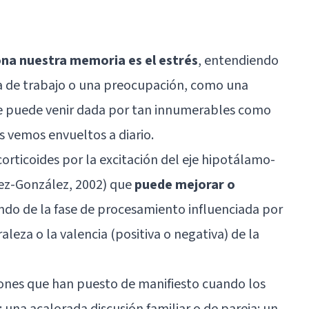
ona nuestra memoria es el estrés
, entendiendo
ga de trabajo o una preocupación, como una
que puede venir dada por tan innumerables como
os vemos envueltos a diario.
orticoides por la excitación del eje hipotálamo-
mez-González, 2002) que
puede mejorar o
ndo de la fase de procesamiento influenciada por
aleza o la valencia (positiva o negativa) de la
iones que han puesto de manifiesto cuando los
: una acalorada discusión familiar o de pareja: un