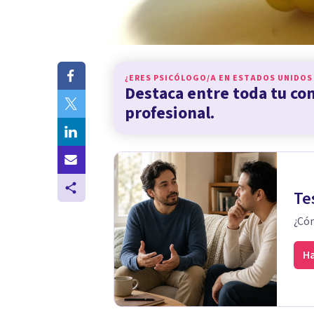
¿ERES PSICÓLOGO/A EN
ESTADOS UNIDOS
Destaca entre toda tu c
profesional.
Te
¿Cóm
Ha