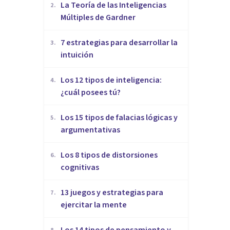
La Teoría de las Inteligencias
2
.
Múltiples de Gardner
7 estrategias para desarrollar la
3
.
intuición
Los 12 tipos de inteligencia:
4
.
¿cuál posees tú?
Los 15 tipos de falacias lógicas y
5
.
argumentativas
Los 8 tipos de distorsiones
6
.
cognitivas
13 juegos y estrategias para
7
.
ejercitar la mente
Los 14 tipos de pensamiento y