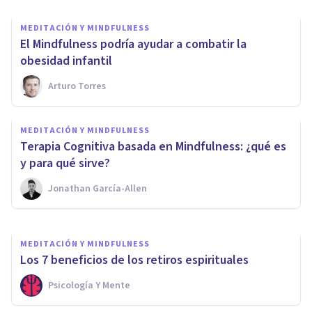
MEDITACIÓN Y MINDFULNESS
​El Mindfulness podría ayudar a combatir la
obesidad infantil
Arturo Torres
MEDITACIÓN Y MINDFULNESS
5 consejos para ayunar por
MEDITACIÓN Y MINDFULNESS
primera vez practicando
​Terapia Cognitiva basada en Mindfulness: ¿qué es
Mindfulness
y para qué sirve?
Jonathan García-Allen
Miayuno
MEDITACIÓN Y MINDFULNESS
Los 7 beneficios de los retiros espirituales
Psicología Y Mente