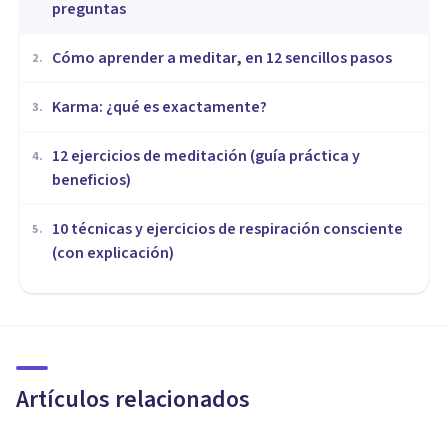
preguntas
Cómo aprender a meditar, en 12 sencillos pasos
2
.
​Karma: ¿qué es exactamente?
3
.
12 ejercicios de meditación (guía práctica y
4
.
beneficios)
10 técnicas y ejercicios de respiración consciente
5
.
(con explicación)
MEDITACIÓN Y MINDFULNESS
Mindfulness para padres
primerizos: cómo gestionar el
estrés
Artículos relacionados
Centro Psicológico Cepsim