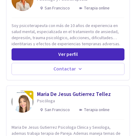
San Francisco
Terapia online
Soy psicoterapeuta con más de 10 años de experiencia en
salud mental, especializada en el tratamiento de ansiedad,
depresión, trauma psicológico, adicciones, dificultades
identitarias y efectos de experiencias tempranas adversas.
Ofrezco un espacio terapéutico seguro, confidencial y
Ver perfil
profundamente humano, donde el dolor emocional puede
transformarse en autoconocimiento, regulación emocional y
bienestar. Trabajo desde un enfoque integrativo que combina
Contactar
psicoanálisis, terapia somática y de trauma, psicología
corporal, Mentalization Based Therapy (MBT), hipnoterapia y
respiración neurodinámica, integrando actualmente la
Psicología Analítica Junguiana. Mi abordaje también incorpora
Maria De Jesus Gutierrez Tellez
perspectivas interculturales, ecopsicología y el trabajo
Psicóloga
simbólico con el inconsciente, entendiendo que cada
San Francisco
Terapia online
proceso terapéutico es único y requiere una mirada
personalizada.
Maria De Jesus Gutierrez Psicologa Clinica y Sexologa,
ademas trabaja terapia de Pareja. Ademas maneja temas de