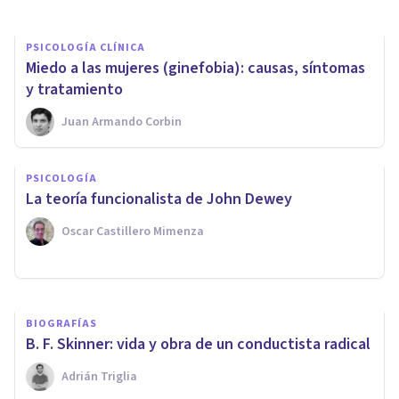
PSICOLOGÍA CLÍNICA
​Miedo a las mujeres (ginefobia): causas, síntomas
y tratamiento
Juan Armando Corbin
PSICOLOGÍA
PSICOLOGÍA SOCIAL Y RELACIONES PERSONALES
La teoría funcionalista de John Dewey
¿Qué es la Psicología Social?
Oscar Castillero Mimenza
Bertrand Regader
BIOGRAFÍAS
​B. F. Skinner: vida y obra de un conductista radical
Adrián Triglia