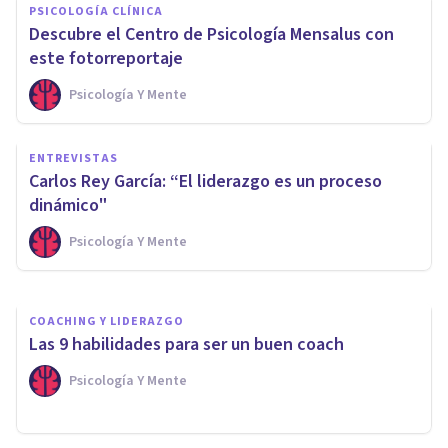
PSICOLOGÍA CLÍNICA
Descubre el Centro de Psicología Mensalus con
este fotorreportaje
Psicología Y Mente
PSICOLOGÍA
Los 50 perfiles de Twitter
ENTREVISTAS
esenciales para estudiantes de
Carlos Rey García: “El liderazgo es un proceso
Psicología
dinámico"
Psicología Y Mente
Psicología Y Mente
COACHING Y LIDERAZGO
Las 9 habilidades para ser un buen coach
Psicología Y Mente