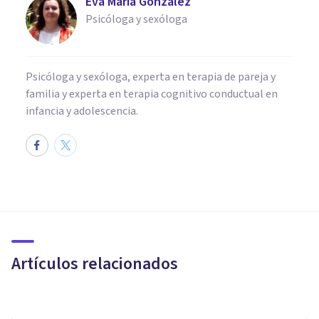
Eva María González
Psicóloga y sexóloga
Psicóloga y sexóloga, experta en terapia de pareja y
familia y experta en terapia cognitivo conductual en
infancia y adolescencia.
COACHING Y LIDERAZGO
Los 10 mitos sobre el Coaching
Artículos relacionados
Rubén Camacho