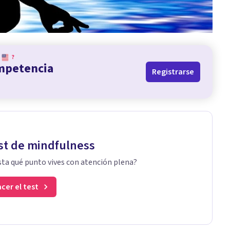
?
ompetencia
Registrarse
st de mindfulness
ta qué punto vives con atención plena?
cer el test