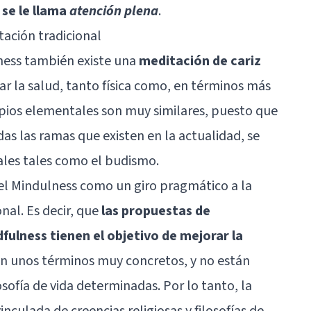
se le llama
atención plena
.
tación tradicional
ness también existe una
meditación de cariz
ar la salud, tanto física como, en términos más
cipios elementales son muy similares, puesto que
das las ramas que existen en la actualidad, se
tales tales como el budismo.
l Mindulness como un giro pragmático a la
nal. Es decir, que
las propuestas de
dfulness tienen el objetivo de mejorar la
n unos términos muy concretos, y no están
osofía de vida determinadas. Por lo tanto, la
nculada de creencias religiosas y filosofías de