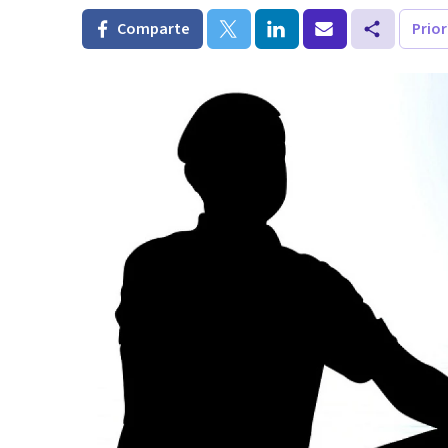
Comparte
Prio