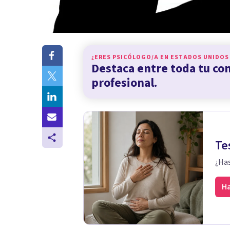
¿ERES PSICÓLOGO/A EN
ESTADOS UNIDOS
Destaca entre toda tu c
profesional.
Te
¿Has
Ha