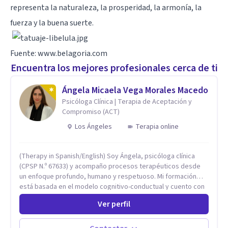
representa la naturaleza, la prosperidad, la armonía, la
fuerza y la buena suerte.
Fuente: www.belagoria.com
Encuentra los mejores profesionales cerca de ti
Ángela Micaela Vega Morales Macedo
Psicóloga Clínica | Terapia de Aceptación y
Compromiso (ACT)
Los Ángeles
Terapia online
(Therapy in Spanish/English) Soy Ángela, psicóloga clínica
(CPSP N.º 67633) y acompaño procesos terapéuticos desde
un enfoque profundo, humano y respetuoso. Mi formación
está basada en el modelo cognitivo-conductual y cuento con
especialización en Terapia de Aceptación y Compromiso
Ver perfil
(ACT), formada en Fundación Foro, Argentina. Estos estudios,
junto con mi desarrollo profesional, me han permitido
construir una base sólida desde la cual acompaño cada