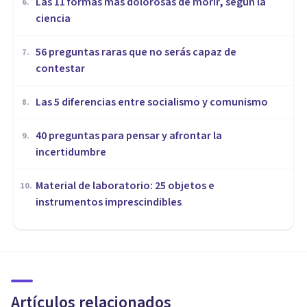
Las 11 formas más dolorosas de morir, según la
6
.
ciencia
56 preguntas raras que no serás capaz de
7
.
contestar
Las 5 diferencias entre socialismo y comunismo
8
.
40 preguntas para pensar y afrontar la
9
.
incertidumbre
Material de laboratorio: 25 objetos e
10
.
instrumentos imprescindibles
MISCELÁNEA
34 tatuajes de amor ideales
para parejas
Artículos relacionados