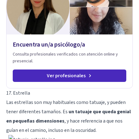
seres queridos para fortalecer las relaciones y mejorar la
dinámica familiar. Evaluaciones Psicológicas y Terapias
Especializadas: Terapia cognitivo-conductual Terapia de
apoyo Terapia psicodinámica Terapia enfocada en la solución
Terapia de exposición Terapia de juego para niños
Tratamiento de Traumas y Trastornos de Estrés
Postraumático: Ofrecemos apoyo psicológico para ayudarte
Encuentra un/a psicólogo/a
a superar experiencias traumáticas y mejorar tu calidad de
vida. Tratamiento de Adicciones.
Consulta profesionales verificados con atención online y
presencial.
Ver profesionales
17. Estrella
Las estrellas son muy habituales como tatuaje, y pueden
tener diferentes tamaños. Es
un tatuaje que queda genial
en pequeñas dimensiones
, y hace referencia a que nos
guían en el camino, incluso en la oscuridad.