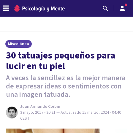
Miscelánea
30 tatuajes pequeños para
lucir en tu piel
A veces la sencillez es la mejor manera
de expresar ideas o sentimientos con
una imagen tatuada.
Juan Armando Corbin
3 mayo, 2017 - 20:21
— Actualizado
15 marzo, 2024 - 04:40
CEST