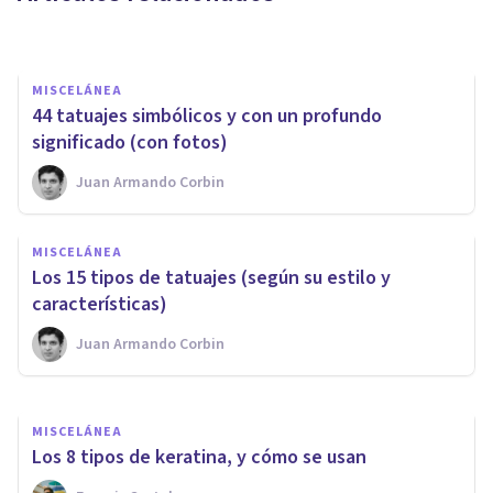
Juan Armando Corbin
MISCELÁNEA
44 tatuajes simbólicos y con un profundo
significado (con fotos)
Juan Armando Corbin
MISCELÁNEA
MISCELÁNEA
​Los 15 tipos de barba más
Los 15 tipos de tatuajes (según su estilo y
favorecedoras (con imágenes)
características)
Juan Armando Corbin
Juan Armando Corbin
MISCELÁNEA
Los 8 tipos de keratina, y cómo se usan