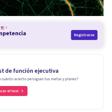
?
ompetencia
Registrarse
st de función ejecutiva
 cuánto acierto persigues tus metas y planes?
cer el test