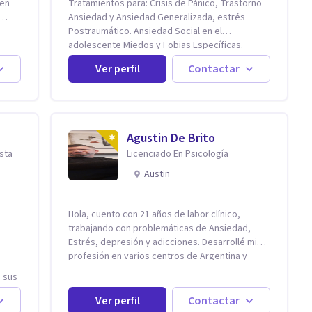
 en
Tratamientos para: Crisis de Pánico, Trastorno
Ansiedad y Ansiedad Generalizada, estrés
Postraumático. Ansiedad Social en el
ar
adolescente Miedos y Fobias Específicas.
Trastornos de la conducta alimentaria (Anorexia
Ver perfil
Contactar
y Bulimia) Modificación conductas no deseadas.
ena y
Impulsividad, conductas obsesivas,
e
compulsividad. Trastorno obsesivo compulsivo.
a de
Tratamiento Eficaz para la Depresión (AC)
ue
Evaluación, contención e intervención en riesgo
Agustin De Brito
forma
Suicida Conductas autolesivas en el
ista
Licenciado En Psicología
adolescente. Problemas con el consumo de
alcohol y sustancias. Tratamiento del Estrés.
Austin
Mindfulness. Estimulación temprana,
a
Establecimiento del vínculo del Apego Seguro.
ntas
Orientación sexual, Acompañamiento
Hola, cuento con 21 años de labor clínico,
 en
Tanatológico. Cuidados paliativos en
trabajando con problemáticas de Ansiedad,
ender
enfermedades crónicas.
Estrés, depresión y adicciones. Desarrollé mi
ursos
profesión en varios centros de Argentina y
s de
Estados Unidos y actualmente me dedico a la
n sus
d,
práctica privada. Utilizo terapias cognitivas
, a
conductuales basadas en evidencia científica
Ver perfil
Contactar
ntal
con comprobados resultados. Los objetivos