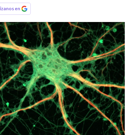
rízanos en