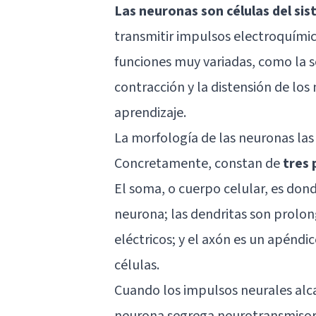
Las neuronas son células del si
transmitir impulsos electroquími
funciones muy variadas, como la 
contracción y la distensión de los
aprendizaje.
La morfología de las neuronas las 
Concretamente, constan de
tres 
El soma, o cuerpo celular, es dond
neurona; las
dendritas
son prolong
eléctricos; y el
axón
es un apéndic
células.
Cuando los impulsos neurales alc
neurona segrega neurotransmisor