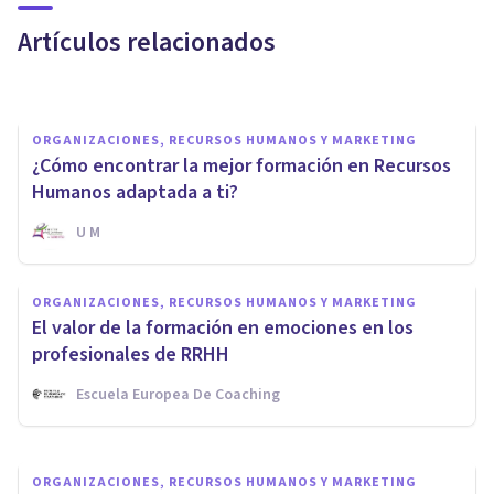
psicólogos de empresa
Artículos relacionados
Jonathan García-Allen
ORGANIZACIONES, RECURSOS HUMANOS Y MARKETING
¿Cómo encontrar la mejor formación en Recursos
Humanos adaptada a ti?
U M
ORGANIZACIONES, RECURSOS HUMANOS Y MARKETING
¿Qué hace un departamento de
ORGANIZACIONES, RECURSOS HUMANOS Y MARKETING
RRHH para tener satisfechos a
El valor de la formación en emociones en los
los empleados?
profesionales de RRHH
Escuela Europea De Coaching
U M
ORGANIZACIONES, RECURSOS HUMANOS Y MARKETING