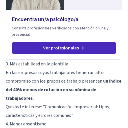
Terapia de exposición Terapia de juego para niños
Tratamiento de Traumas y Trastornos de Estrés
Postraumático: Ofrecemos apoyo psicológico para ayudarte
Encuentra un/a psicólogo/a
a superar experiencias traumáticas y mejorar tu calidad de
vida. Tratamiento de Adicciones.
Consulta profesionales verificados con atención online y
presencial.
Ver profesionales
3. Más estabilidad en la plantilla
En las empresas cuyos trabajadores tienen un alto
compromiso con los grupos de trabajo presentan
un índice
del 40% menos de rotación en su nómina de
trabajadores
.
Quizás te interese:
"Comunicación empresarial: tipos,
características y errores comunes"
4. Menor absentismo