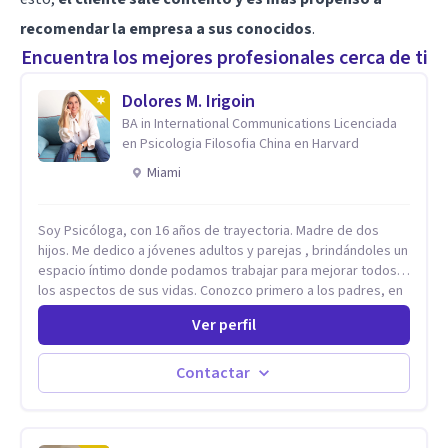
recomendar la empresa a sus conocidos
.
Encuentra los mejores profesionales cerca de ti
Dolores M. Irigoin
BA in International Communications Licenciada
en Psicologia Filosofia China en Harvard
Miami
Soy Psicóloga, con 16 años de trayectoria. Madre de dos
hijos. Me dedico a jóvenes adultos y parejas , brindándoles un
espacio íntimo donde podamos trabajar para mejorar todos
los aspectos de sus vidas. Conozco primero a los padres, en
el caso de niños u adolescentes, para luego seguir la terapia
Ver perfil
con sus hijos, apuntalándolos en su futuro personal,
universitario y profesional, siempre conteniendo
paralelamente a los padres y brindándoles un espacio de
Contactar
seguridad. Hago terapia de pareja y adultos con método
integrativo. Más información en: intherapy.today