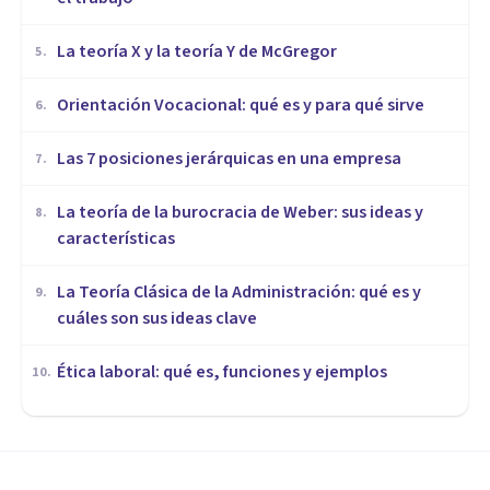
La teoría X y la teoría Y de McGregor
5
.
Orientación Vocacional: qué es y para qué sirve
6
.
Las 7 posiciones jerárquicas en una empresa
7
.
La teoría de la burocracia de Weber: sus ideas y
8
.
características
La Teoría Clásica de la Administración: qué es y
9
.
cuáles son sus ideas clave
Ética laboral: qué es, funciones y ejemplos
10
.
ORGANIZACIONES, RECURSOS HUMANOS Y MARKETING
​Las 7 funciones y roles de los