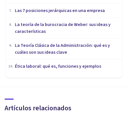
Las 7 posiciones jerárquicas en una empresa
7
.
La teoría de la burocracia de Weber: sus ideas y
8
.
características
La Teoría Clásica de la Administración: qué es y
9
.
cuáles son sus ideas clave
Ética laboral: qué es, funciones y ejemplos
10
.
ORGANIZACIONES, RECURSOS HUMANOS Y MARKETING
El desafío de los Líderes, la
deuda de las Organizaciones
Artículos relacionados
Silvana Weckesser