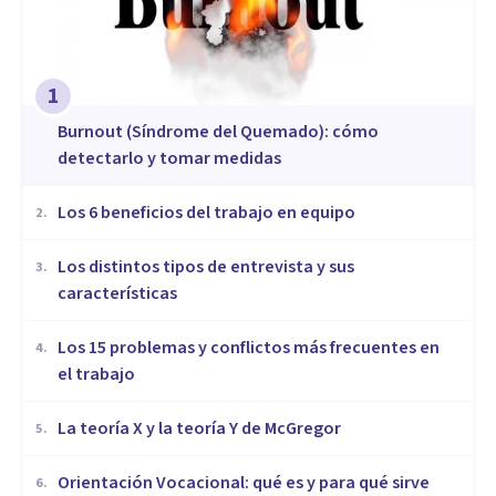
1
Burnout (Síndrome del Quemado): cómo
detectarlo y tomar medidas
​Los 6 beneficios del trabajo en equipo
2
.
​Los distintos tipos de entrevista y sus
3
.
características
​Los 15 problemas y conflictos más frecuentes en
4
.
el trabajo
La teoría X y la teoría Y de McGregor
5
.
Orientación Vocacional: qué es y para qué sirve
6
.