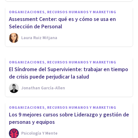
ORGANIZACIONES, RECURSOS HUMANOS Y MARKETING
ORGANIZACIONES, RECURSOS HUMANOS Y MARKETING
Las 11 claves psicológicas del
Assessment Center: qué es y cómo se usa en
trabajo en equipo
Selección de Personal
Laura Ruiz Mitjana
Escuela Europea De Coaching
ORGANIZACIONES, RECURSOS HUMANOS Y MARKETING
El Síndrome del Superviviente: trabajar en tiempo
de crisis puede perjudicar la salud
Jonathan García-Allen
ORGANIZACIONES, RECURSOS HUMANOS Y MARKETING
Los 9 mejores cursos sobre Liderazgo y gestión de
personas y equipos
Psicología Y Mente