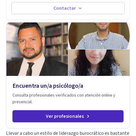
sufrir y cada una por cuestiones particulares, es en mi
espacio donde se le dará un lugar a esas cuestiones
Contactar
singulares de cada uno, para luego generar cambios. Soy una
persona en constante formación, actualmente curso
seminarios, una especialización en psicoanálisis y también
investigo. Siempre en la búsqueda de ser un mejor
profesional.
Encuentra un/a psicólogo/a
Consulta profesionales verificados con atención online y
presencial.
Ver profesionales
Llevar a cabo un estilo de liderazgo burocrático es bastante