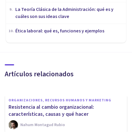
La Teoría Clásica de la Administración: qué es y
9
.
cuáles son sus ideas clave
Ética laboral: qué es, funciones y ejemplos
10
.
ORGANIZACIONES, RECURSOS HUMANOS Y MARKETING
Los 5 mejores cursos de
Recursos Humanos en Málaga
Artículos relacionados
Xavier Molina
ORGANIZACIONES, RECURSOS HUMANOS Y MARKETING
Resistencia al cambio organizacional:
características, causas y qué hacer
Nahum Montagud Rubio