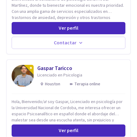
Martínez, donde tu bienestar emocional es nuestra prioridad.
Con una amplia gama de servicios especializados en
trastornos de ansiedad, depresión y otros trastornos
emocionales, estamos dedicados a ofrecerte el mejor
Ver perfil
tratamiento para mejorar tu salud mental. En nuestro
consultorio, ofrecemos una variedad de terapias y
tratamientos diseñados para satisfacer tus necesidades
Contactar
específicas: Terapia para Trastornos de Ansiedad y
Depresión: Somos expertos en el tratamiento de la ansiedad
y la depresión, utilizando enfoques basados en evidencia
para ayudarte a recuperar tu bienestar emocional. Terapia
Gaspar Taricco
Individual, de Pareja y Familiar: Trabajamos contigo y tus
Licenciado en Psicologia
seres queridos para fortalecer las relaciones y mejorar la
Houston
Terapia online
dinámica familiar. Evaluaciones Psicológicas y Terapias
Especializadas: Terapia cognitivo-conductual Terapia de
apoyo Terapia psicodinámica Terapia enfocada en la solución
Hola, Bienvenido/a! soy Gaspar, Licenciado en psicología por
Terapia de exposición Terapia de juego para niños
la Universidad Nacional de Cordoba, me interesa ofrecer un
Tratamiento de Traumas y Trastornos de Estrés
espacio Psicoanalítico en español donde el abordaje del
Postraumático: Ofrecemos apoyo psicológico para ayudarte
malestar sea desde una escucha atenta, sin prejuicios y
a superar experiencias traumáticas y mejorar tu calidad de
rescatando lo singular de cada caso, sin caer en etiquetas.
vida. Tratamiento de Adicciones.
Ver perfil
Considero que todas las personas en algún momento pueden