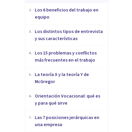
​Los 6 beneficios del trabajo en
2
.
equipo
​Los distintos tipos de entrevista
3
.
y sus características
​Los 15 problemas y conflictos
4
.
más frecuentes en el trabajo
La teoría X y la teoría Y de
5
.
McGregor
Orientación Vocacional: qué es
6
.
y para qué sirve
Las 7 posiciones jerárquicas en
7
.
una empresa