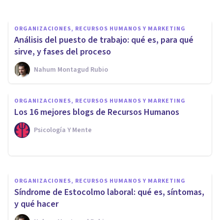
ORGANIZACIONES, RECURSOS HUMANOS Y MARKETING
Análisis del puesto de trabajo: qué es, para qué
sirve, y fases del proceso
Nahum Montagud Rubio
ORGANIZACIONES, RECURSOS HUMANOS Y MARKETING
Salud laboral: ¿qué factores
ORGANIZACIONES, RECURSOS HUMANOS Y MARKETING
afectan a la salud de los
Los 16 mejores blogs de Recursos Humanos
trabajadores?
Psicología Y Mente
Jonathan García-Allen
ORGANIZACIONES, RECURSOS HUMANOS Y MARKETING
Síndrome de Estocolmo laboral: qué es, síntomas,
y qué hacer