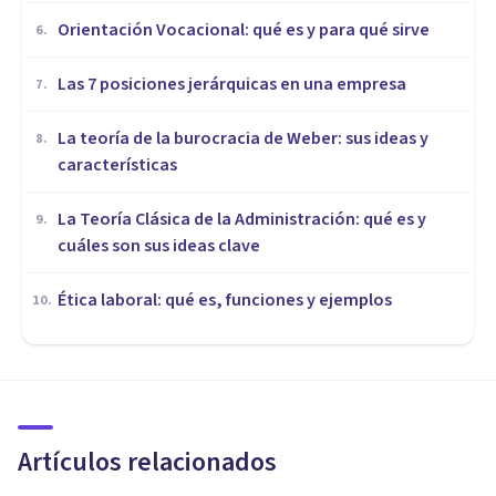
Orientación Vocacional: qué es y para qué sirve
6
.
Las 7 posiciones jerárquicas en una empresa
7
.
La teoría de la burocracia de Weber: sus ideas y
8
.
características
La Teoría Clásica de la Administración: qué es y
9
.
cuáles son sus ideas clave
Ética laboral: qué es, funciones y ejemplos
10
.
ORGANIZACIONES, RECURSOS HUMANOS Y MARKETING
​Los 6 beneficios del trabajo en
equipo
Artículos relacionados
Jonathan García-Allen