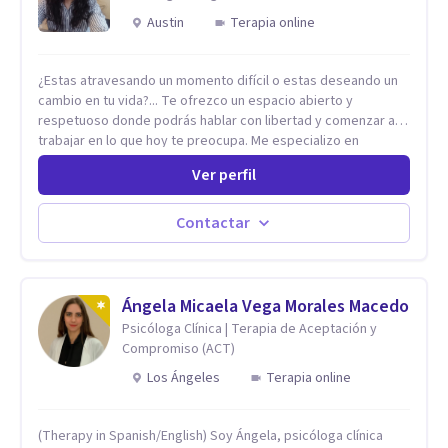
Austin
Terapia online
¿Estas atravesando un momento difícil o estas deseando un
cambio en tu vida?... Te ofrezco un espacio abierto y
respetuoso donde podrás hablar con libertad y comenzar a
trabajar en lo que hoy te preocupa. Me especializo en
Trastornos de Ansiedad y a lo largo de mi experiencia
Ver perfil
profesional he acompañado a muchas Familias y Parejas con
distintas problemáticas como el manejo del estrés,
Autoestima, Gestión de la Ira, Depresión, Retos en la Crianza,
Contactar
Codependencia, Celos, entre otros. Cuento con más de 12
años de experiencia en el área de la Salud mental y he
trabajado en distintos contextos clínicos con niños,
Adolescentes y Adultos
Ángela Micaela Vega Morales Macedo
Psicóloga Clínica | Terapia de Aceptación y
Compromiso (ACT)
Los Ángeles
Terapia online
(Therapy in Spanish/English) Soy Ángela, psicóloga clínica