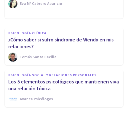
afecta a los hombres
Eva Mª Cabrero Aparicio
Mario Arrimada
PSICOLOGÍA CLÍNICA
¿Cómo saber si sufro síndrome de Wendy en mis
relaciones?
Tomás Santa Cecilia
PSICOLOGÍA SOCIAL Y RELACIONES PERSONALES
Los 5 elementos psicológicos que mantienen viva
una relación tóxica
Avance Psicólogos