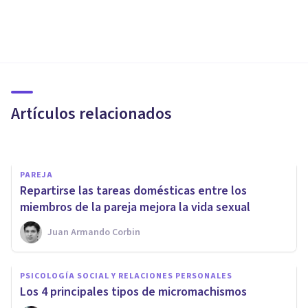
PSICOLOGÍA SOCIAL Y RELACIONES PERSONALES
Cómo prevenir la violencia de
género: ejemplos y valores
Artículos relacionados
Nahum Montagud Rubio
PAREJA
Repartirse las tareas domésticas entre los
miembros de la pareja mejora la vida sexual
Juan Armando Corbin
PSICOLOGÍA SOCIAL Y RELACIONES PERSONALES
Estrés por discrepancia
PSICOLOGÍA SOCIAL Y RELACIONES PERSONALES
masculina: qué es y cómo
Los 4 principales tipos de micromachismos