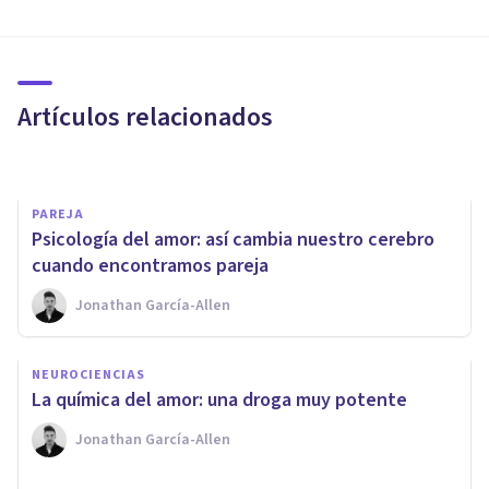
PAREJA
Cómo saber si le gustas a ese
chico, en 14 señales
Artículos relacionados
Juan Armando Corbin
PAREJA
​Psicología del amor: así cambia nuestro cerebro
cuando encontramos pareja
Jonathan García-Allen
PAREJA
NEUROCIENCIAS
​Las 9 diferencias entre amor y
La química del amor: una droga muy potente
enamoramiento
Jonathan García-Allen
Juan Armando Corbin