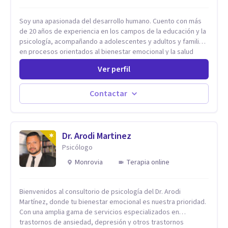
Soy una apasionada del desarrollo humano. Cuento con más
de 20 años de experiencia en los campos de la educación y la
psicología, acompañando a adolescentes y adultos y familias
en procesos orientados al bienestar emocional y la salud
mental. Mi visión es contribuir, a través de mi trabajo, a que
Ver perfil
las personas accedan a una vida más digna, plena y con
sentido. Considero que esto es posible cuando
desarrollamos una mayor conciencia de nuestro mundo
Contactar
interior y de la manera en que nuestras experiencias influyen
en nuestra forma de sentir, pensar y relacionarnos. Mi misión
es ofrecer un espacio de acompañamiento en salud mental
basado en la comprensión, la compasión y el respeto por el
Dr. Arodi Martinez
ritmo de cada persona. Integro conocimientos y herramientas
Psicólogo
de la psicología con un enfoque informado en trauma para
Monrovia
Terapia online
ayudar a mis clientes a comprender sus conflictos internos,
fortalecer sus recursos personales, desarrollar nuevas
estrategias de afrontamiento y avanzar con mayor claridad,
Bienvenidos al consultorio de psicología del Dr. Arodi
resiliencia y bienestar. Creo profundamente en la
Martínez, donde tu bienestar emocional es nuestra prioridad.
autoconciencia como un camino fundamental para la
Con una amplia gama de servicios especializados en
transformación personal y para construir una vida más
trastornos de ansiedad, depresión y otros trastornos
auténtica y significativa.