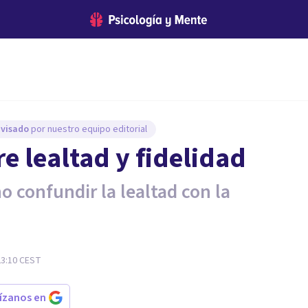
evisado
por nuestro equipo editorial
re lealtad y fidelidad
no confundir la lealtad con la
23:10
CEST
rízanos en