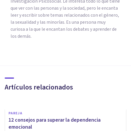
Investigación Psicosocial. Le interesa todo lo que tiene
que ver con las personas y la sociedad, pero le encanta
leer y escribir sobre temas relacionados con el género,
la sexualidad y las minorías. Es una persona muy
curiosa a la que le encantan los debates y aprender de
los demás.
SEXOLOGÍA
Deseo sexual: ¿qué elementos
físicos y psicológicos influyen
en él?
Artículos relacionados
José Martín Del Pliego
PAREJA
12 consejos para superar la dependencia
emocional