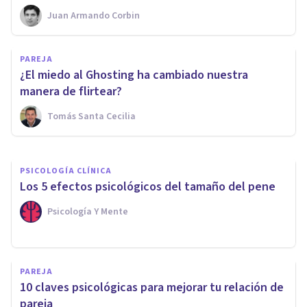
Juan Armando Corbin
PAREJA
Miedo al compromiso:
PAREJA
personas que temen al amor
¿El miedo al Ghosting ha cambiado nuestra
formal
manera de flirtear?
Tomás Santa Cecilia
Arturo Torres
PSICOLOGÍA CLÍNICA
Los 5 efectos psicológicos del tamaño del pene
Psicología Y Mente
PAREJA
10 claves psicológicas para mejorar tu relación de
pareja