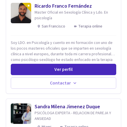
Ricardo Franco Fernández
Master Oficial en Sexología Clínica y Ldo. En
psicología
San Francisco
Terapia online
Soy LDO. en Psicología y cuento en mi formación con uno de
los pocos masteres oficiales que se imparten en sexología
clínica a nivel europeo, durante toda mi carrera profesional
como psicólogo-sexólogo he estado enfocado en la terapia
sexual desde una perspectiva multidisciplinar BIO-PSICO-
Ver perfil
SOCIAL ya que aunque las bases de mi trabajo son
psicológicas, si no se tienen en consideración otros factores
la terapia puede no funcionar al tener una visión demasiado
Contactar
simplista, excluyendo de antemano otros factores que
pueden influir. Mi intención es ayudar para conseguir una
mejora global de tu sexualidad, considerando cada caso
como algo particular e intentando adaptarme a tu situación
Sandra Milena Jimenez Duque
personal concreta. En especial mi ámbito de trabajo es la
PSICÓLOGA EXPERTA - RELACION DE PAREJA Y
disfunción eréctil, la eyaculación precoz y la falta de deseo
ANSIEDAD
tanto en mujeres como en hombres. La sexualidad es de
Miami
Terapia online