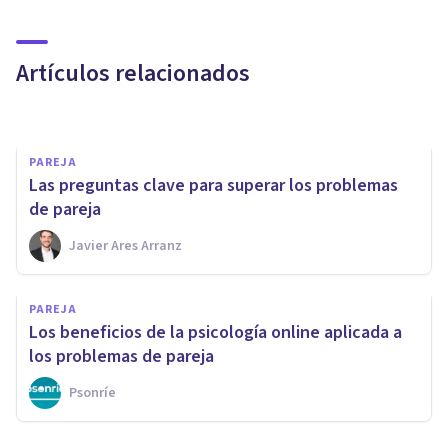
130 preguntas atrevidas para
usar con tus amigos o pareja
Artículos relacionados
Juan Armando Corbin
PAREJA
Las preguntas clave para superar los problemas
de pareja
Javier Ares Arranz
PAREJA
PAREJA
'Mi pareja no me desea':
Los beneficios de la psicología online aplicada a
causas y posibles soluciones
los problemas de pareja
Psonríe
Nahum Montagud Rubio