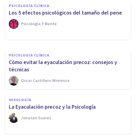
PSICOLOGÍA CLÍNICA
vínculo entre autoestima y
Los 5 efectos psicológicos del tamaño del pene
vida en pareja
Psicología Y Mente
Bertrand Regader
PSICOLOGÍA CLÍNICA
Cómo evitar la eyaculación precoz: consejos y
técnicas
Oscar Castillero Mimenza
SEXOLOGÍA
La Eyaculación precoz y la Psicología
Jonatan Suárez