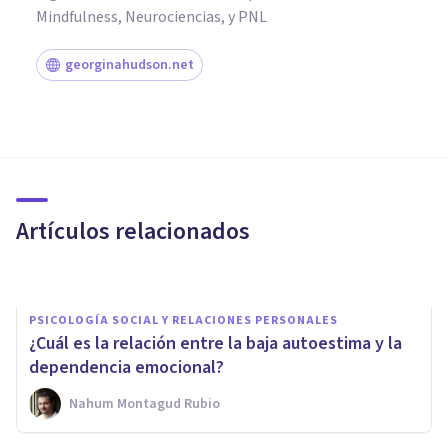
Mindfulness, Neurociencias, y PNL
georginahudson.net
PAREJA
La importancia de la
autoestima en una relación de
pareja
Artículos relacionados
Psicología Y Mente
PSICOLOGÍA SOCIAL Y RELACIONES PERSONALES
¿Cuál es la relación entre la baja autoestima y la
dependencia emocional?
Nahum Montagud Rubio
ENTREVISTAS
Entrevista a María Huertas: el