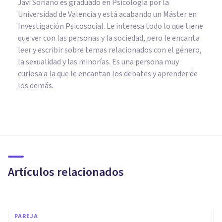
Javi Soriano es graduado en Psicología por la
Universidad de Valencia y está acabando un Máster en
Investigación Psicosocial. Le interesa todo lo que tiene
que ver con las personas y la sociedad, pero le encanta
leer y escribir sobre temas relacionados con el género,
la sexualidad y las minorías. Es una persona muy
curiosa a la que le encantan los debates y aprender de
los demás.
SEXOLOGÍA
Sexo: 5 motivos para no tener
relaciones sexuales
Artículos relacionados
Álvaro Tejedor
PAREJA