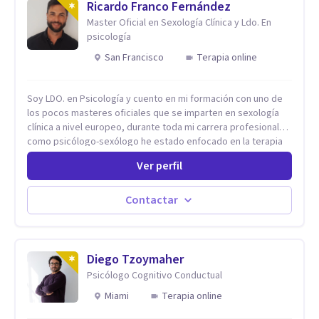
Ricardo Franco Fernández
Master Oficial en Sexología Clínica y Ldo. En
psicología
San Francisco
Terapia online
Soy LDO. en Psicología y cuento en mi formación con uno de
los pocos masteres oficiales que se imparten en sexología
clínica a nivel europeo, durante toda mi carrera profesional
como psicólogo-sexólogo he estado enfocado en la terapia
sexual desde una perspectiva multidisciplinar BIO-PSICO-
Ver perfil
SOCIAL ya que aunque las bases de mi trabajo son
psicológicas, si no se tienen en consideración otros factores
la terapia puede no funcionar al tener una visión demasiado
Contactar
simplista, excluyendo de antemano otros factores que
pueden influir. Mi intención es ayudar para conseguir una
mejora global de tu sexualidad, considerando cada caso
como algo particular e intentando adaptarme a tu situación
Diego Tzoymaher
personal concreta. En especial mi ámbito de trabajo es la
Psicólogo Cognitivo Conductual
disfunción eréctil, la eyaculación precoz y la falta de deseo
Miami
Terapia online
tanto en mujeres como en hombres. La sexualidad es de
enorme importancia tanto para el bienestar físico y mental