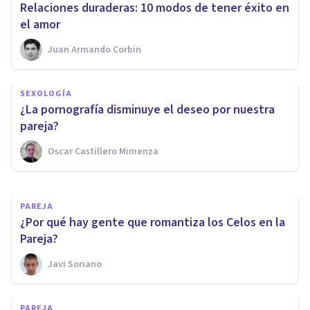
Relaciones duraderas: 10 modos de tener éxito en
el amor
Juan Armando Corbin
PAREJA
Claves para superar los celos
SEXOLOGÍA
en una relación de pareja que
¿La pornografía disminuye el deseo por nuestra
empieza
pareja?
Oscar Castillero Mimenza
Avance Psicólogos
PAREJA
¿Por qué hay gente que romantiza los Celos en la
Pareja?
Javi Soriano
PAREJA