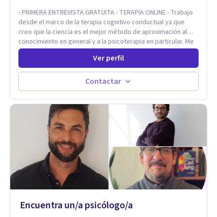
como a nivel personal para una buena autoestima y una
- PRIMERA ENTREVISTA GRATUITA - TERAPIA ONLINE - Trabajo
relación saludable de pareja.
desde el marco de la terapia cognitivo conductual ya que
creo que la ciencia es el mejor método de aproximación al
conocimiento en general y a la psicoterapia en particular. Me
interesan los procesos de cambio conductual por los que una
Ver perfil
persona pueda alcanzar sus objetivos, transitando,
aceptando y modificando sus patrones cognitivos y
emocionales. Abordo patologías específicas como trastornos
Contactar
de ansiedad y del ánimo, y también crisis vitales y procesos
de crecimiento personal.
Encuentra un/a psicólogo/a