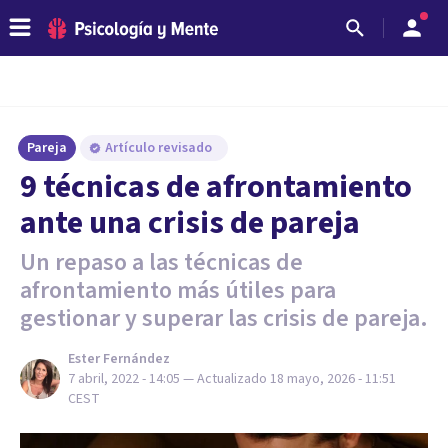
Pareja
Artículo revisado
9 técnicas de afrontamiento
ante una crisis de pareja
Un repaso a las técnicas de
afrontamiento más útiles para
gestionar y superar las crisis de pareja.
Ester Fernández
7 abril, 2022 - 14:05
— Actualizado
18 mayo, 2026 - 11:51
CEST