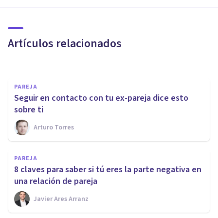
mí': posibles causas y qué
hacer
Artículos relacionados
Nahum Montagud Rubio
PAREJA
Seguir en contacto con tu ex-pareja dice esto
sobre ti
Arturo Torres
PAREJA
Falta de comunicación en la
PAREJA
pareja: 8 maneras en las que
8 claves para saber si tú eres la parte negativa en
se expresa
una relación de pareja
Javier Ares Arranz
Andrés Carrillo