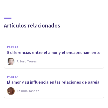
PAREJA
Sapiosexual: sentir atracción
por la inteligencia
Artículos relacionados
Jonathan García-Allen
PAREJA
5 diferencias entre el amor y el encaprichamiento
PAREJA
Arturo Torres
¿El físico importa a la hora de
ligar? 3 reflexiones sobre la
PAREJA
belleza
El amor y su influencia en las relaciones de pareja
Casilda Jaspez
Marc Noè Picazo