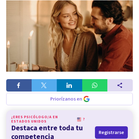
Priorízanos en
¿ERES PSICÓLOGO/A EN
?
ESTADOS UNIDOS
Destaca entre toda tu
Registrarse
competencia