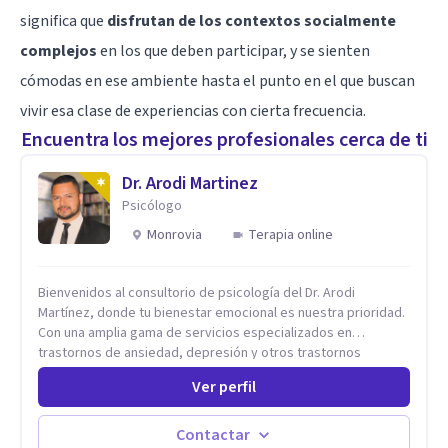
significa que
disfrutan de los contextos socialmente
complejos
en los que deben participar, y se sienten
cómodas en ese ambiente hasta el punto en el que buscan
vivir esa clase de experiencias con cierta frecuencia.
Encuentra los mejores profesionales cerca de ti
Dr. Arodi Martinez
Psicólogo
Monrovia
Terapia online
Bienvenidos al consultorio de psicología del Dr. Arodi
Martínez, donde tu bienestar emocional es nuestra prioridad.
Con una amplia gama de servicios especializados en
trastornos de ansiedad, depresión y otros trastornos
emocionales, estamos dedicados a ofrecerte el mejor
Ver perfil
tratamiento para mejorar tu salud mental. En nuestro
consultorio, ofrecemos una variedad de terapias y
tratamientos diseñados para satisfacer tus necesidades
Contactar