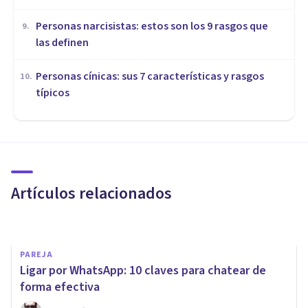
Personas narcisistas: estos son los 9 rasgos que
9
.
las definen
Personas cínicas: sus 7 características y rasgos
10
.
típicos
SEXOLOGÍA
Erotismo: definición... y
algunas reflexiones necesarias
Artículos relacionados
Marisol Cosina Morales
PAREJA
Ligar por WhatsApp: 10 claves para chatear de
forma efectiva