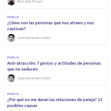
Marc Noè Picazo
PAREJA
PAREJA
12 claves para conectar con tu
​¿Cómo son las personas que nos atraen y nos
pareja
cautivan?
Juan Armando Corbin
Nahum Montagud Rubio
PAREJA
​Anti-atracción: 7 gestos y actitudes de personas
que no seducen
Juan Armando Corbin
PAREJA
¿Por qué no me duran las relaciones de pareja? 11
posibles causas