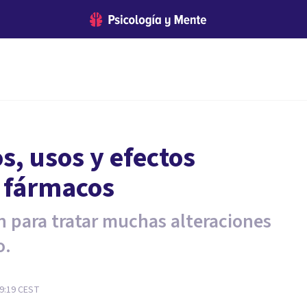
os, usos y efectos
s fármacos
n para tratar muchas alteraciones
o.
9:19
CEST