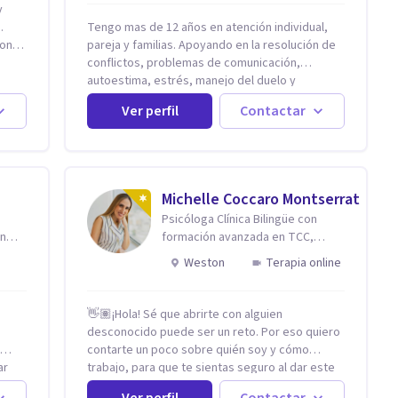
.
Tengo mas de 12 años en atención individual,
on,
pareja y familias. Apoyando en la resolución de
conflictos, problemas de comunicación,
20
autoestima, estrés, manejo del duelo y
personas con ansiedad y depresión, así como
Ver perfil
Contactar
problemas de conducta y comportamiento.
Desarrollo de personas maximizando su
potencial y elevando su desempeño.
Estableciendo metas a corto y largo plazo, es
vital para la vida de cada uno tener su propia
Michelle Coccaro Montserrat
vision.
Psicóloga Clínica Bilingüe con
en
formación avanzada en TCC,
Neurociencias e Inteligencia
Weston
Terapia online
Emocional.
👋🏽¡Hola! Sé que abrirte con alguien
desconocido puede ser un reto. Por eso quiero
contarte un poco sobre quién soy y cómo
ar
trabajo, para que te sientas seguro al dar este
paso. Soy psicóloga clínica bilingüe con más de
Ver perfil
Contactar