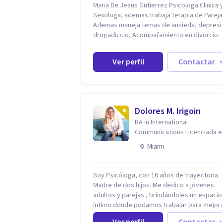
Maria De Jesus Gutierrez Psicologa Clinica y
Sexologa, ademas trabaja terapia de Pareja
Ademas maneja temas de ansieda, depresi
drogadiccio, Acompa{amiento en divorcio.
Maneja enfoque Cognitivo Conductual. Con 
años de experiencia, constantemente
Ver perfil
Contactar
capacitandose en las diferntes areas de la
Salud Mental.
Dolores M. Irigoin
BA in International
Communications Licenciada 
Psicologia Filosofia China en
Miami
Harvard
Soy Psicóloga, con 16 años de trayectoria.
Madre de dos hijos. Me dedico a jóvenes
adultos y parejas , brindándoles un espacio
íntimo donde podamos trabajar para mejor
todos los aspectos de sus vidas. Conozco
Ver perfil
Contactar