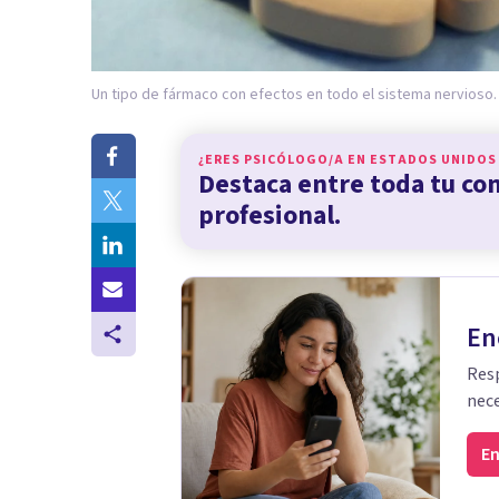
Un tipo de fármaco con efectos en todo el sistema nervioso.
¿ERES PSICÓLOGO/A EN
ESTADOS UNIDOS
Destaca entre toda tu c
profesional.
En
Resp
nece
En