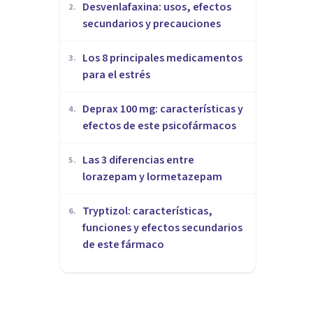
Desvenlafaxina: usos, efectos
2
.
secundarios y precauciones
Los 8 principales medicamentos
3
.
para el estrés
Deprax 100 mg: características y
4
.
efectos de este psicofármacos
Las 3 diferencias entre
5
.
lorazepam y lormetazepam
Tryptizol: características,
6
.
funciones y efectos secundarios
de este fármaco