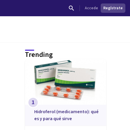
Accede
Regístrate
Trending
1
Hidroferol (medicamento): qué
es y para qué sirve