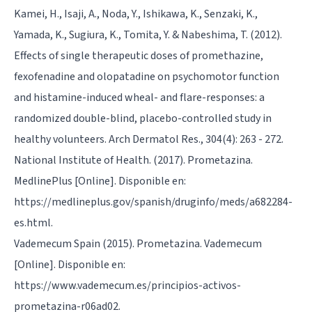
Kamei, H., Isaji, A., Noda, Y., Ishikawa, K., Senzaki, K.,
Yamada, K., Sugiura, K., Tomita, Y. & Nabeshima, T. (2012).
Effects of single therapeutic doses of promethazine,
fexofenadine and olopatadine on psychomotor function
and histamine-induced wheal- and flare-responses: a
randomized double-blind, placebo-controlled study in
healthy volunteers. Arch Dermatol Res., 304(4): 263 - 272.
National Institute of Health. (2017). Prometazina.
MedlinePlus [Online]. Disponible en:
https://medlineplus.gov/spanish/druginfo/meds/a682284-
es.html.
Vademecum Spain (2015). Prometazina. Vademecum
[Online]. Disponible en:
https://www.vademecum.es/principios-activos-
prometazina-r06ad02.