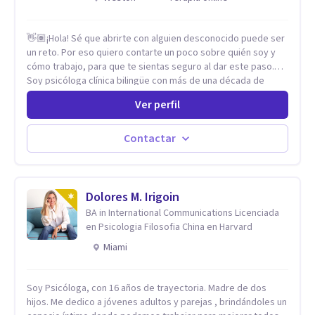
👋🏽¡Hola! Sé que abrirte con alguien desconocido puede ser
un reto. Por eso quiero contarte un poco sobre quién soy y
cómo trabajo, para que te sientas seguro al dar este paso.
Soy psicóloga clínica bilingüe con más de una década de
experiencia. He dictado conferencias, escrito artículos y
Ver perfil
ejercido como profesora universitaria. Un dato curioso: he
vivido en varios países y conozco de primera mano lo que
significa ser migrante, adaptarse a los cambios y empezar de
Contactar
nuevo.
Dolores M. Irigoin
BA in International Communications Licenciada
en Psicologia Filosofia China en Harvard
Miami
Soy Psicóloga, con 16 años de trayectoria. Madre de dos
hijos. Me dedico a jóvenes adultos y parejas , brindándoles un