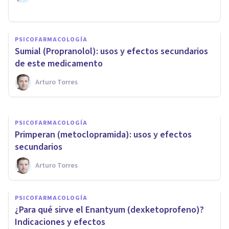
PSICOFARMACOLOGÍA
PSICOFARMACOLOGÍA
¿Para qué sirve el Clotrimazol?
​Sumial (Propranolol): usos y efectos secundarios
Usos y efectos para la salud
de este medicamento
Arturo Torres
Arturo Torres
PSICOFARMACOLOGÍA
Primperan (metoclopramida): usos y efectos
secundarios
Arturo Torres
PSICOFARMACOLOGÍA
​¿Para qué sirve el Enantyum (dexketoprofeno)?
Indicaciones y efectos