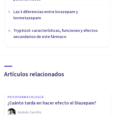
Las 3 diferencias entre lorazepam y
5
.
lormetazepam
Tryptizol: características, funciones y efectos
6
.
secundarios de este fármaco
PSICOFARMACOLOGÍA
¿​Paracetamol o ibuprofeno?
Cuál tomar (usos y diferencias)
Artículos relacionados
Arturo Torres
PSICOFARMACOLOGÍA
¿Cuánto tarda en hacer efecto el Diazepam?
Andrés Carrillo