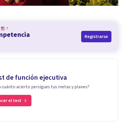
?
ompetencia
Registrarse
st de función ejecutiva
 cuánto acierto persigues tus metas y planes?
cer el test