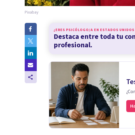
Pixabay
¿ERES PSICÓLOGO/A EN
ESTADOS UNIDOS
Destaca entre toda tu c
profesional.
Te
¿Con
Ha