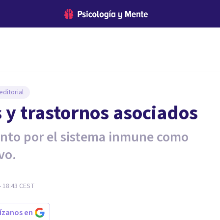
ditorial
s y trastornos asociados
anto por el sistema inmune como
vo.
- 18:43
CEST
rízanos en