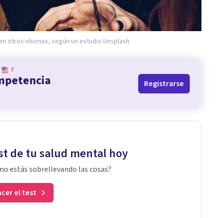
en otros idiomas, según un estudio.
Unsplash
?
ompetencia
Registrarse
st de tu salud mental hoy
o estás sobrellevando las cosas?
cer el test