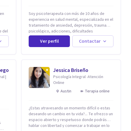
 en
Soy psicoterapeuta con más de 10 años de
experiencia en salud mental, especializada en el
tratamiento de ansiedad, depresión, trauma
e del
psicológico, adicciones, dificultades
n
identitarias y efectos de experiencias
Ver perfil
Contactar
tempranas adversas. Ofrezco un espacio
terapéutico seguro, confidencial y
den
profundamente humano, donde el dolor
s, es
emocional puede transformarse en
esas
autoconocimiento, regulación emocional y
iego
Jessica Briseño
uego
bienestar. Trabajo desde un enfoque
al |
Psicología Integral -Atención
integrativo que combina psicoanálisis, terapia
Online
una
somática y de trauma, psicología corporal,
Mentalization Based Therapy (MBT),
Austin
Terapia online
n
hipnoterapia y respiración neurodinámica,
integrando actualmente la Psicología Analítica
Junguiana. Mi abordaje también incorpora
¿Estas atravesando un momento difícil o estas
perspectivas interculturales, ecopsicología y el
deseando un cambio en tu vida?... Te ofrezco un
trabajo simbólico con el inconsciente,
espacio abierto y respetuoso donde podrás
s
entendiendo que cada proceso terapéutico es
hablar con libertad y comenzar a trabajar en lo
único y requiere una mirada personalizada.