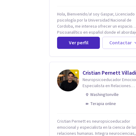
Hola, Bienvenido/a! soy Gaspar, Licenciado
psicología por la Universidad Nacional de
Cordoba, me interesa ofrecer un espacio
Psicoanalítico en español donde el abordaj
malestar sea desde una escucha atenta, si
Ver perfil
Contactar
prejuicios y rescatando lo singular de cada
caso, sin caer en etiquetas. Considero que
todas las personas en algún momento pue
sufrir y cada una por cuestiones particulare
en mi espacio donde se le dará un lugar a 
Cristian Pernett Villad
cuestiones singulares de cada uno, para l
Neuropsicoeducador Emocion
generar cambios. Soy una persona en constante
Especialista en Relaciones
formación, actualmente curso seminarios, 
Humanas | Coach Estratégico
especialización en psicoanálisis y también
Washingtonville
investigo. Siempre en la búsqueda de ser u
Terapia online
mejor profesional.
Cristian Pernett es neuropsicoeducador
emocional y especialista en la ciencia de la
relaciones humanas. Integra neurociencias,