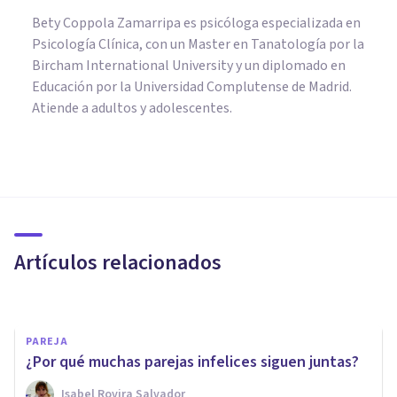
Bety Coppola Zamarripa es psicóloga especializada en
Psicología Clínica, con un Master en Tanatología por la
Bircham International University y un diplomado en
Educación por la Universidad Complutense de Madrid.
Atiende a adultos y adolescentes.
PSICOLOGÍA EDUCATIVA Y DEL DESARROLLO
Educación en el siglo XXI
Artículos relacionados
Jesús Mª Pérez Santos
PAREJA
¿Por qué muchas parejas infelices siguen juntas?
Isabel Rovira Salvador