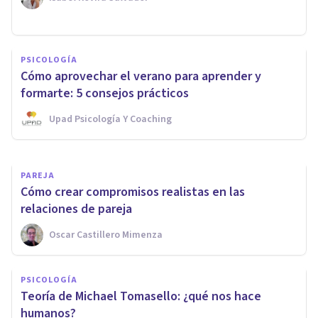
ENTREVISTAS
¿Vale cualquier psicólogo para
PSICOLOGÍA
cualquier caso? Entrevista a
Cómo aprovechar el verano para aprender y
Beatriz Romero Martín
formarte: 5 consejos prácticos
Upad Psicología Y Coaching
Bertrand Regader
PAREJA
Cómo crear compromisos realistas en las
relaciones de pareja
Oscar Castillero Mimenza
PSICOLOGÍA
Teoría de Michael Tomasello: ¿qué nos hace
humanos?