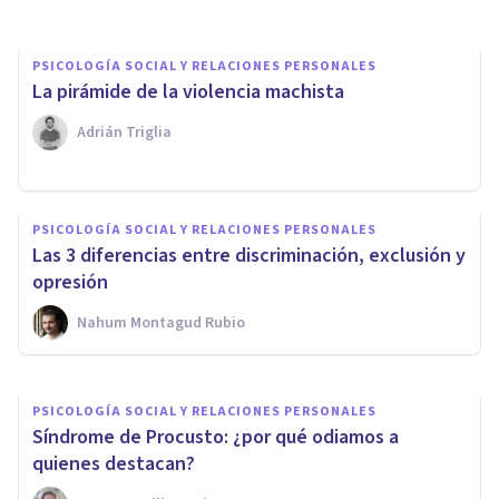
PSICOLOGÍA SOCIAL Y RELACIONES PERSONALES
La pirámide de la violencia machista
Adrián Triglia
PSICOLOGÍA SOCIAL Y RELACIONES PERSONALES
Estrés por aculturación: ¿qué
PSICOLOGÍA SOCIAL Y RELACIONES PERSONALES
es y cómo afecta a las
Las 3 diferencias entre discriminación, exclusión y
personas?
opresión
Nahum Montagud Rubio
Nahum Montagud Rubio
PSICOLOGÍA SOCIAL Y RELACIONES PERSONALES
Síndrome de Procusto: ¿por qué odiamos a
quienes destacan?