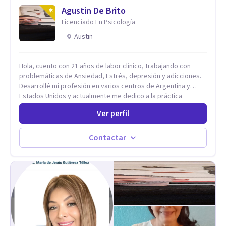
Agustin De Brito
Licenciado En Psicología
Austin
Hola, cuento con 21 años de labor clínico, trabajando con
problemáticas de Ansiedad, Estrés, depresión y adicciones.
Desarrollé mi profesión en varios centros de Argentina y
Estados Unidos y actualmente me dedico a la práctica
privada. Utilizo terapias cognitivas conductuales basadas en
Ver perfil
evidencia científica con comprobados resultados. Los
objetivos terapéuticos están centrados en brindar
herramientas concretas para el cambio, que permitan
Contactar
desarrollar nuevas habilidades y estrategias basadas en la
salud y calidad de vida.