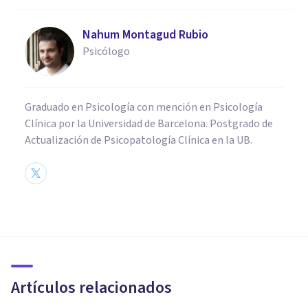
Nahum Montagud Rubio
Psicólogo
Graduado en Psicología con mención en Psicología
Clínica por la Universidad de Barcelona. Postgrado de
Actualización de Psicopatología Clínica en la UB.
PSICOLOGÍA SOCIAL Y RELACIONES PERSONALES
Los 14 tipos de humor más
importantes
Artículos relacionados
Nahum Montagud Rubio