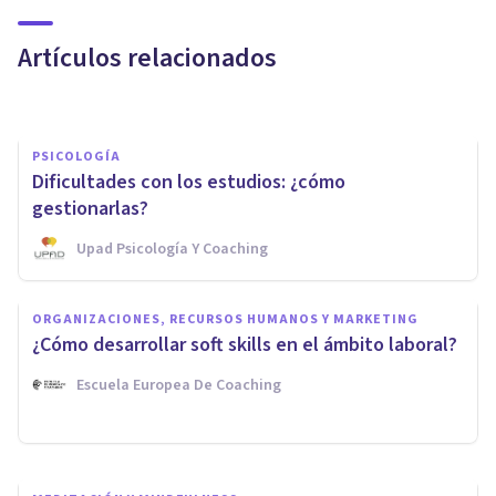
de los videojuegos
Artículos relacionados
Adrián Triglia
PSICOLOGÍA
Dificultades con los estudios: ¿cómo
gestionarlas?
Upad Psicología Y Coaching
PSICOLOGÍA
Hiperconexión: 3
ORGANIZACIONES, RECURSOS HUMANOS Y MARKETING
consecuencias psicológicas del
¿Cómo desarrollar soft skills en el ámbito laboral?
uso excesivo de Internet
Escuela Europea De Coaching
Jonathan García-Allen