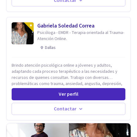
Contactar
de ansiedad y del ánimo, y también crisis vitales y procesos
de crecimiento personal.
Gabriela Soledad Correa
Psicóloga - EMDR - Terapia orientada al Trauma-
Atención Online.
Dallas
Brindo atención psicológica online a jóvenes y adultos,
adaptando cada proceso terapéutico a las necesidades y
recursos de quienes consultan. Trabajo con diversas
problemáticas como trauma, ansiedad, angustia, depresión,
estrés, violencias, abuso sexual y procesos migratorios,
Ver perfil
entre otros. Ofrezco un espacio seguro, de escucha activa y
contención, comprometido con tu bienestar emocional y con
un enfoque centrado en el autoconocimiento y el aprendizaje
Contactar
mutuo. Mi manera de trabajar se enfoca principalmente en los
conflictos y malestares que emergen en el presente,
estableciendo objetivos graduales y flexibles, de acuerdo a
tu ritmo y posibilidades.