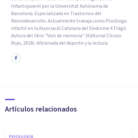
Infantojuvenil por la Universitat Autònoma de
Barcelona. Especializada en Trastornos del
Neurodesarrollo. Actualmente trabaja como Psicóloga
infantil en la Associació Catalana del Síndrome X Frágil.
Autora del libro "Vivir de memoria" (Editorial Círculo
Rojo, 2018). Aficionada del deporte y la lectura.
PSICOLOGÍA EDUCATIVA Y DEL DESARROLLO
El desarrollo de la
personalidad durante la
infancia
Artículos relacionados
Elisabet Rodríguez Camón
PSICOLOGÍA