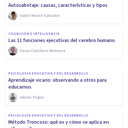
Autosabotaje: causas, características y tipos
PSICOLOGÍA EDUCATIVA Y DEL DESARROLLO
Isabel Rovira Salvador
El tiempo máximo de
concentración de los niños
COGNICIÓN E INTELIGENCIA
según su edad
Las 11 funciones ejecutivas del cerebro humano
Oscar Castillero Mimenza
Oscar Castillero Mimenza
PSICOLOGÍA EDUCATIVA Y DEL DESARROLLO
​Aprendizaje vicario: observando a otros para
educarnos
Adrián Triglia
PSICOLOGÍA EDUCATIVA Y DEL DESARROLLO
Método Troncoso: qué es y cómo se aplica en