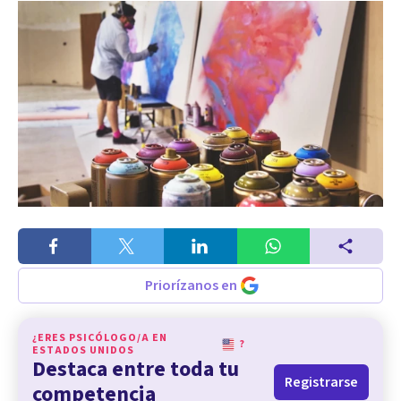
Priorízanos en
¿ERES PSICÓLOGO/A EN
?
ESTADOS UNIDOS
Destaca entre toda tu
Registrarse
competencia