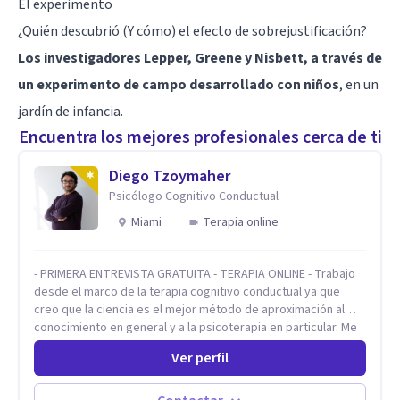
El experimento
¿Quién descubrió (Y cómo) el efecto de sobrejustificación?
Los investigadores Lepper, Greene y Nisbett, a través de
un experimento de campo desarrollado con niños
, en un
jardín de infancia.
Encuentra los mejores profesionales cerca de ti
Diego Tzoymaher
Psicólogo Cognitivo Conductual
Miami
Terapia online
- PRIMERA ENTREVISTA GRATUITA - TERAPIA ONLINE - Trabajo
desde el marco de la terapia cognitivo conductual ya que
creo que la ciencia es el mejor método de aproximación al
conocimiento en general y a la psicoterapia en particular. Me
interesan los procesos de cambio conductual por los que una
Ver perfil
persona pueda alcanzar sus objetivos, transitando,
aceptando y modificando sus patrones cognitivos y
emocionales. Abordo patologías específicas como trastornos