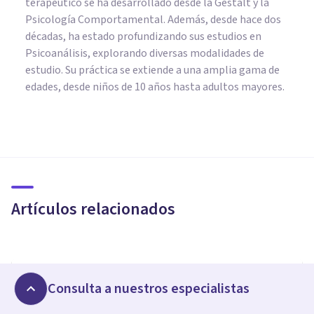
terapéutico se ha desarrollado desde la Gestalt y la
Psicología Comportamental. Además, desde hace dos
décadas, ha estado profundizando sus estudios en
Psicoanálisis, explorando diversas modalidades de
estudio. Su práctica se extiende a una amplia gama de
edades, desde niños de 10 años hasta adultos mayores.
PAREJA
¿Cómo mejorar la relación ante
los problemas de pareja?
Artículos relacionados
Adhara Psicología
PAREJA
Cómo volver a sentir amor por tu pareja como el
Consulta a nuestros especialistas
primer día