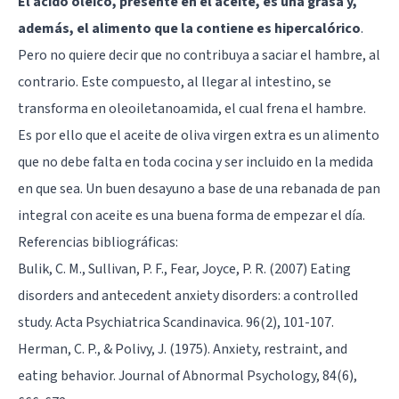
El ácido oleico, presente en el aceite, es una grasa y,
además, el alimento que la contiene es hipercalórico
.
Pero no quiere decir que no contribuya a saciar el hambre, al
contrario. Este compuesto, al llegar al intestino, se
transforma en oleoiletanoamida, el cual frena el hambre.
Es por ello que el aceite de oliva virgen extra es un alimento
que no debe falta en toda cocina y ser incluido en la medida
en que sea. Un buen desayuno a base de una rebanada de pan
integral con aceite es una buena forma de empezar el día.
Referencias bibliográficas:
Bulik, C. M., Sullivan, P. F., Fear, Joyce, P. R. (2007) Eating
disorders and antecedent anxiety disorders: a controlled
study. Acta Psychiatrica Scandinavica. 96(2), 101-107.
Herman, C. P., & Polivy, J. (1975). Anxiety, restraint, and
eating behavior. Journal of Abnormal Psychology, 84(6),