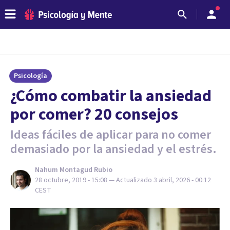
Psicología
¿Cómo combatir la ansiedad
por comer? 20 consejos
Ideas fáciles de aplicar para no comer
demasiado por la ansiedad y el estrés.
Nahum Montagud Rubio
28 octubre, 2019 - 15:08
— Actualizado
3 abril, 2026 - 00:12
CEST