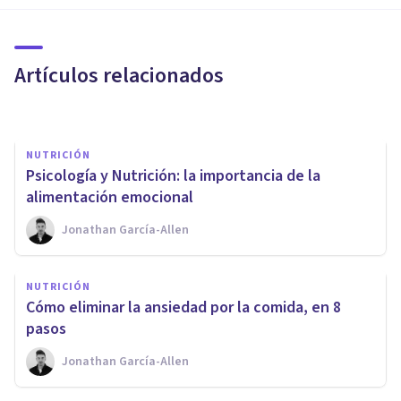
La importancia de la psicología
a la hora de perder peso
Artículos relacionados
Ignacio García Vicente
NUTRICIÓN
Psicología y Nutrición: la importancia de la
alimentación emocional
Jonathan García-Allen
NUTRICIÓN
NUTRICIÓN
​Psicología de la alimentación:
Cómo eliminar la ansiedad por la comida, en 8
definición y aplicaciones
pasos
Jonathan García-Allen
Juan Armando Corbin