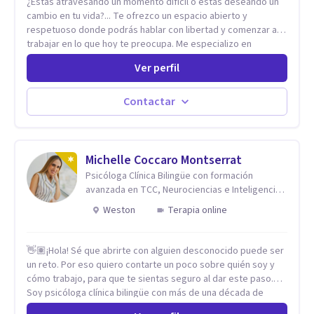
¿Estas atravesando un momento difícil o estas deseando un
cambio en tu vida?... Te ofrezco un espacio abierto y
respetuoso donde podrás hablar con libertad y comenzar a
trabajar en lo que hoy te preocupa. Me especializo en
Trastornos de Ansiedad y a lo largo de mi experiencia
Ver perfil
profesional he acompañado a muchas Familias y Parejas con
distintas problemáticas como el manejo del estrés,
Autoestima, Gestión de la Ira, Depresión, Retos en la Crianza,
Contactar
Codependencia, Celos, entre otros. Cuento con más de 12
años de experiencia en el área de la Salud mental y he
trabajado en distintos contextos clínicos con niños,
Adolescentes y Adultos
Michelle Coccaro Montserrat
Psicóloga Clínica Bilingüe con formación
avanzada en TCC, Neurociencias e Inteligencia
Emocional.
Weston
Terapia online
👋🏽¡Hola! Sé que abrirte con alguien desconocido puede ser
un reto. Por eso quiero contarte un poco sobre quién soy y
cómo trabajo, para que te sientas seguro al dar este paso.
Soy psicóloga clínica bilingüe con más de una década de
experiencia. He dictado conferencias, escrito artículos y