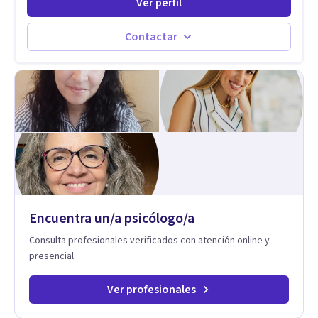
Ver perfil
ejercido como profesora universitaria. Un dato curioso: he
vivido en varios países y conozco de primera mano lo que
significa ser migrante, adaptarse a los cambios y empezar de
Contactar
nuevo.
Encuentra un/a psicólogo/a
Consulta profesionales verificados con atención online y
presencial.
Ver profesionales