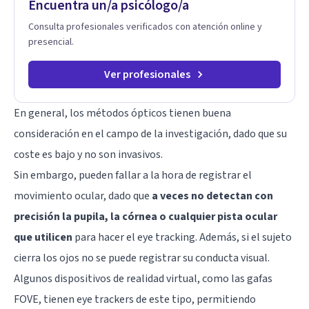
Encuentra un/a psicólogo/a
fortalecer sus recursos personales, desarrollar nuevas
estrategias de afrontamiento y avanzar con mayor claridad,
Consulta profesionales verificados con atención online y
resiliencia y bienestar. Creo profundamente en la
presencial.
autoconciencia como un camino fundamental para la
transformación personal y para construir una vida más
auténtica y significativa.
Ver profesionales
En general, los métodos ópticos tienen buena
consideración en el campo de la investigación, dado que su
coste es bajo y no son invasivos.
Sin embargo, pueden fallar a la hora de registrar el
movimiento ocular, dado que
a veces no detectan con
precisión la pupila, la córnea o cualquier pista ocular
que utilicen
para hacer el eye tracking. Además, si el sujeto
cierra los ojos no se puede registrar su conducta visual.
Algunos dispositivos de realidad virtual, como las gafas
FOVE, tienen eye trackers de este tipo, permitiendo