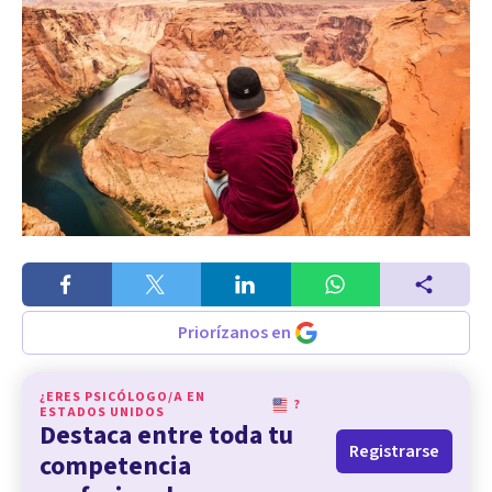
Priorízanos en
¿ERES PSICÓLOGO/A EN
?
ESTADOS UNIDOS
Destaca entre toda tu
Registrarse
competencia