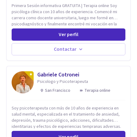
Primera Sesión informativa GRATUITA | Terapia online Soy
psicóloga clínica con 10 años de experiencia. Comencé mi
carrera como docente universitaria, luego me formé en
psicodiagnóstico y finalmente encontré mi vocación en la
psicología integrativa con orientación cognitiva. Mucho antes
Ver perfil
de la pandemia empecé a trabajar online, y aunque a veces se
la ve como “distinta”, para mí es solo un medio que nos
permite conectar desde cualquier parte del mundo. Mis
Contactar
pacientes suelen decirme que sienten la misma cercanía y
profundidad que en una terapia presencial, y eso para mí es
extraordinario. La terapia online tiene ventajas claras: ahorro
de tiempo, mayor privacidad y flexibilidad, sin perder la
Gabriele Cotronei
eficacia ni la calidad del proceso terapéutico.
Psicologo y Psicoterapeuta
San Francisco
Terapia online
Soy psicoterapeuta con más de 10 años de experiencia en
salud mental, especializada en el tratamiento de ansiedad,
depresión, trauma psicológico, adicciones, dificultades
identitarias y efectos de experiencias tempranas adversas.
Ofrezco un espacio terapéutico seguro, confidencial y
Ver perfil