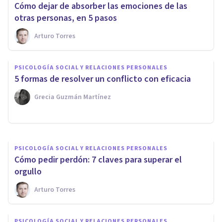
Cómo dejar de absorber las emociones de las
otras personas, en 5 pasos
Arturo Torres
PSICOLOGÍA CLÍNICA
37 maneras de no hacerme
PSICOLOGÍA SOCIAL Y RELACIONES PERSONALES
daño (emocional y
5 formas de resolver un conflicto con eficacia
psicológicamente)
Grecia Guzmán Martínez
Paula Marín Fernández
PSICOLOGÍA SOCIAL Y RELACIONES PERSONALES
Cómo pedir perdón: 7 claves para superar el
orgullo
Arturo Torres
PSICOLOGÍA SOCIAL Y RELACIONES PERSONALES