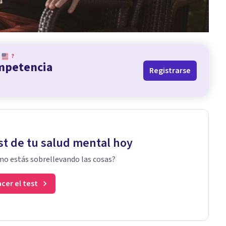
?
ompetencia
Registrarse
st de tu salud mental hoy
o estás sobrellevando las cosas?
cer el test