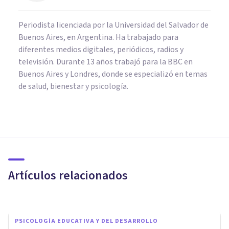
Periodista licenciada por la Universidad del Salvador de
Buenos Aires, en Argentina. Ha trabajado para
diferentes medios digitales, periódicos, radios y
televisión. Durante 13 años trabajó para la BBC en
Buenos Aires y Londres, donde se especializó en temas
de salud, bienestar y psicología.
PSICOLOGÍA EDUCATIVA Y DEL DESARROLLO
Por qué no debes hacer
comentarios sobre el aspecto
físico a tus hijos
Artículos relacionados
Rosario Gabino
PSICOLOGÍA EDUCATIVA Y DEL DESARROLLO