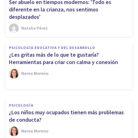
Ser abuelo en tiempos modernos: 'Todo es
diferente en la crianza, nos sentimos
desplazados'
Natalia Pérez
PSICOLOGÍA EDUCATIVA Y DEL DESARROLLO
¿Les gritas más de lo que te gustaría?
PSICOLOGÍA CLÍNICA
Herramientas para criar con calma y conexión
¿TDAH o exceso de estímulos?
Nerea Moreno
Nerea Moreno
PSICOLOGÍA
¿Los niños muy ocupados tienen más problemas
de conducta?
Nerea Moreno