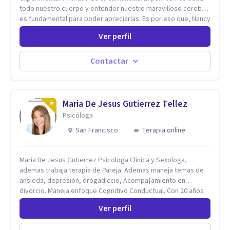
todo nuestro cuerpo y entender nuestro maravilloso cerebro,
es fundamental para poder apreciarlas. Es por eso que, Nancy
Damian esta dispuesta a brindarte una mano amiga atravez de
Ver perfil
herramientas fundamentales para crecer y fortalecer tu
mente, alma y SER. El cómo percibimos y manejamos
nuestros diarios sucesos es el detonator que nos lleva al
Contactar
resultado de efectos impactantes que se nos quedaran
memorables. Ayudar a otros seres humanos a disfrutar de la
hermosa vida que hay, es mi placer y deleite ya que ser FELIZ
es derecho de toda la GENTE.
Maria De Jesus Gutierrez Tellez
Psicóloga
San Francisco
Terapia online
Maria De Jesus Gutierrez Psicologa Clinica y Sexologa,
ademas trabaja terapia de Pareja. Ademas maneja temas de
ansieda, depresion, drogadiccio, Acompa{amiento en
divorcio. Maneja enfoque Cognitivo Conductual. Con 20 años
de experiencia, constantemente capacitandose en las
Ver perfil
diferntes areas de la Salud Mental.