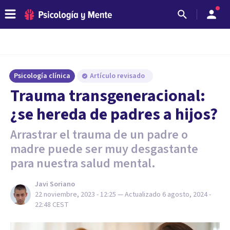
Psicología clínica
Artículo revisado
Trauma transgeneracional:
¿se hereda de padres a hijos?
Arrastrar el trauma de un padre o
madre puede ser muy desgastante
para nuestra salud mental.
Javi Soriano
22 noviembre, 2023 - 12:25
— Actualizado
6 agosto, 2024 -
22:48
CEST