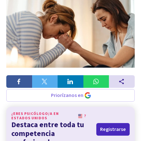
Priorízanos en
¿ERES PSICÓLOGO/A EN
?
ESTADOS UNIDOS
Destaca entre toda tu
Registrarse
competencia