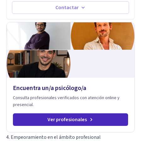
transformarse en autoconocimiento, regulación emocional y
bienestar. Trabajo desde un enfoque integrativo que combina
Contactar
psicoanálisis, terapia somática y de trauma, psicología
corporal, Mentalization Based Therapy (MBT), hipnoterapia y
respiración neurodinámica, integrando actualmente la
Psicología Analítica Junguiana. Mi abordaje también incorpora
perspectivas interculturales, ecopsicología y el trabajo
simbólico con el inconsciente, entendiendo que cada
proceso terapéutico es único y requiere una mirada
personalizada.
Encuentra un/a psicólogo/a
Consulta profesionales verificados con atención online y
presencial.
Ver profesionales
4. Empeoramiento en el ámbito profesional