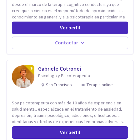
desde el marco de la terapia cognitivo conductual ya que
creo que la ciencia es el mejor método de aproximación al
conocimiento en general y a la psicoterapia en particular. Me
interesan los procesos de cambio conductual por los que una
Ver perfil
persona pueda alcanzar sus objetivos, transitando,
aceptando y modificando sus patrones cognitivos y
emocionales. Abordo patologías específicas como trastornos
Contactar
de ansiedad y del ánimo, y también crisis vitales y procesos
de crecimiento personal.
Gabriele Cotronei
Psicologo y Psicoterapeuta
San Francisco
Terapia online
Soy psicoterapeuta con más de 10 años de experiencia en
salud mental, especializada en el tratamiento de ansiedad,
depresión, trauma psicológico, adicciones, dificultades
identitarias y efectos de experiencias tempranas adversas.
Ofrezco un espacio terapéutico seguro, confidencial y
Ver perfil
profundamente humano, donde el dolor emocional puede