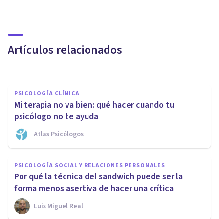
ORGANIZACIONES, RECURSOS HUMANOS Y MARKETING
Así es la formación a empresas
de En Equilibrio Mental
Artículos relacionados
En Equilibrio Mental
PSICOLOGÍA CLÍNICA
Mi terapia no va bien: qué hacer cuando tu
psicólogo no te ayuda
Atlas Psicólogos
PAREJA
PSICOLOGÍA SOCIAL Y RELACIONES PERSONALES
5 motivos por los que acudir a
Por qué la técnica del sandwich puede ser la
terapia de pareja
forma menos asertiva de hacer una crítica
Luis Miguel Real
Psicotools