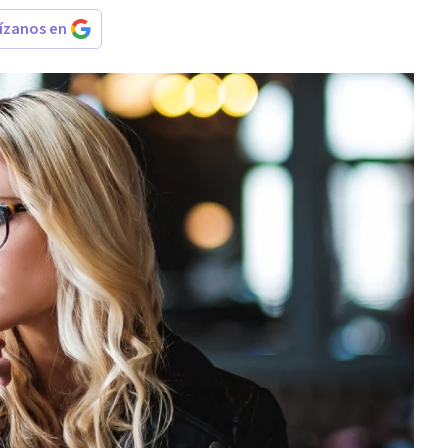
rízanos en