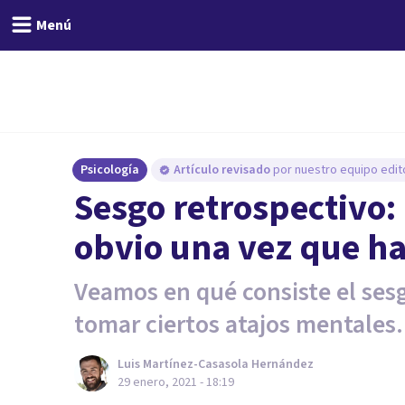
Menú
Psicología
Artículo revisado
por nuestro equipo edito
Sesgo retrospectivo:
obvio una vez que h
Veamos en qué consiste el sesg
tomar ciertos atajos mentales.
Luis Martínez-Casasola Hernández
29 enero, 2021 - 18:19