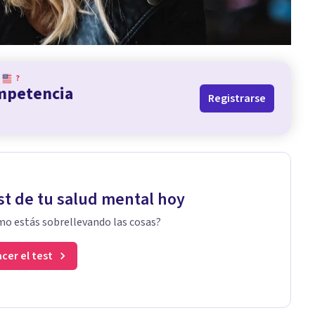
?
ompetencia
Registrarse
st de tu salud mental hoy
o estás sobrellevando las cosas?
cer el test