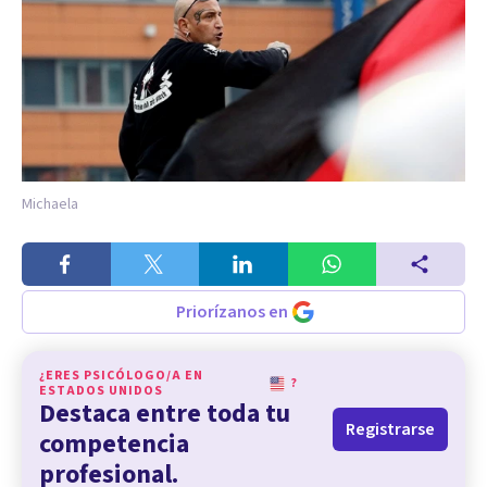
Michaela
Priorízanos en
¿ERES PSICÓLOGO/A EN
?
ESTADOS UNIDOS
Destaca entre toda tu
Registrarse
competencia
profesional.