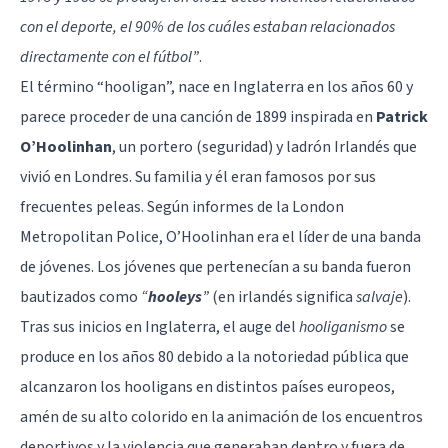
con el deporte, el 90% de los cuáles estaban relacionados
directamente con el fútbol”
.
El término “hooligan”, nace en Inglaterra en los años 60 y
parece proceder de una canción de 1899 inspirada en
Patrick
O’Hoolinhan
, un portero (seguridad) y ladrón Irlandés que
vivió en Londres. Su familia y él eran famosos por sus
frecuentes peleas. Según informes de la London
Metropolitan Police, O’Hoolinhan era el líder de una banda
de jóvenes. Los jóvenes que pertenecían a su banda fueron
bautizados como
“
hooleys
”
(en irlandés significa
salvaje
).
Tras sus inicios en Inglaterra, el auge del
hooliganismo
se
produce en los años 80 debido a la notoriedad pública que
alcanzaron los hooligans en distintos países europeos,
amén de su alto colorido en la animación de los encuentros
deportivos y la violencia que generaban dentro y fuera de