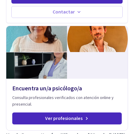
transformarse en autoconocimiento, regulación emocional y
bienestar. Trabajo desde un enfoque integrativo que combina
Contactar
psicoanálisis, terapia somática y de trauma, psicología
corporal, Mentalization Based Therapy (MBT), hipnoterapia y
respiración neurodinámica, integrando actualmente la
Psicología Analítica Junguiana. Mi abordaje también incorpora
perspectivas interculturales, ecopsicología y el trabajo
simbólico con el inconsciente, entendiendo que cada
proceso terapéutico es único y requiere una mirada
personalizada.
Encuentra un/a psicólogo/a
Consulta profesionales verificados con atención online y
presencial.
Ver profesionales