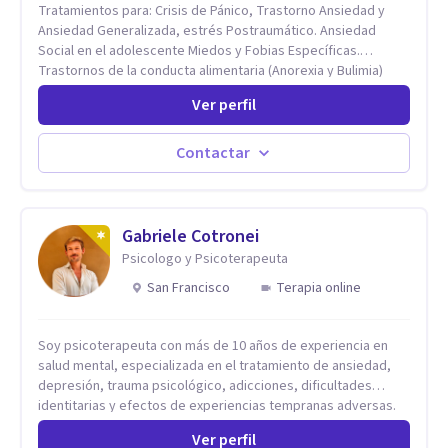
Tratamientos para: Crisis de Pánico, Trastorno Ansiedad y
Ansiedad Generalizada, estrés Postraumático. Ansiedad
Social en el adolescente Miedos y Fobias Específicas.
Trastornos de la conducta alimentaria (Anorexia y Bulimia)
Modificación conductas no deseadas. Impulsividad,
Ver perfil
conductas obsesivas, compulsividad. Trastorno obsesivo
compulsivo. Tratamiento Eficaz para la Depresión (AC)
Evaluación, contención e intervención en riesgo Suicida
Contactar
Conductas autolesivas en el adolescente. Problemas con el
consumo de alcohol y sustancias. Tratamiento del Estrés.
Mindfulness. Estimulación temprana, Establecimiento del
vínculo del Apego Seguro. Orientación sexual,
Gabriele Cotronei
Acompañamiento Tanatológico. Cuidados paliativos en
Psicologo y Psicoterapeuta
enfermedades crónicas.
San Francisco
Terapia online
Soy psicoterapeuta con más de 10 años de experiencia en
salud mental, especializada en el tratamiento de ansiedad,
depresión, trauma psicológico, adicciones, dificultades
identitarias y efectos de experiencias tempranas adversas.
Ofrezco un espacio terapéutico seguro, confidencial y
Ver perfil
profundamente humano, donde el dolor emocional puede