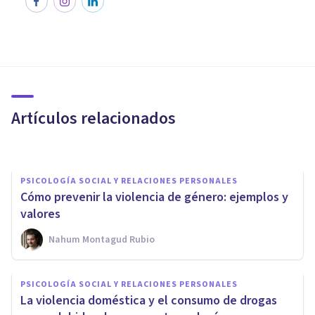
PSICOLOGÍA SOCIAL Y RELACIONES PERSONALES
​Psicología del conflicto: las
teorías que explican las
guerras y la violencia
Artículos relacionados
Aron Alma Beardo
PSICOLOGÍA SOCIAL Y RELACIONES PERSONALES
Cómo prevenir la violencia de género: ejemplos y
valores
Nahum Montagud Rubio
PSICOLOGÍA SOCIAL Y RELACIONES PERSONALES
PSICOLOGÍA SOCIAL Y RELACIONES PERSONALES
La violencia doméstica y el consumo de drogas