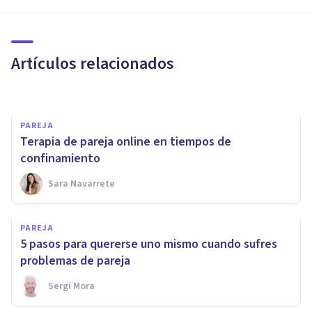
fortalecen las relaciones de
pareja?
Artículos relacionados
Daniela Dechamps
PAREJA
Terapia de pareja online en tiempos de
confinamiento
Sara Navarrete
PAREJA
Mi pareja no quiere a mi
PAREJA
familia: posibles causas y qué
5 pasos para quererse uno mismo cuando sufres
hacer
problemas de pareja
Sergi Mora
Laura Ruiz Mitjana