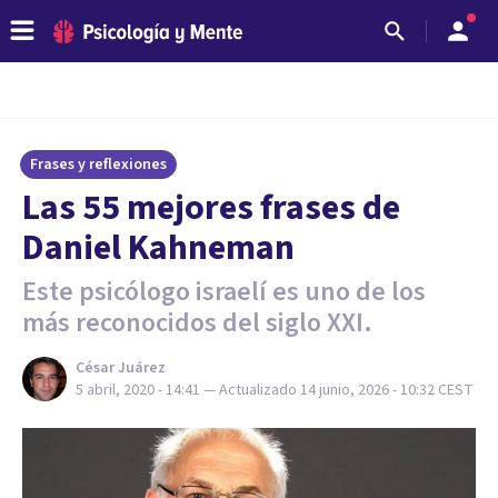
Frases y reflexiones
Las 55 mejores frases de
Daniel Kahneman
Este psicólogo israelí es uno de los
más reconocidos del siglo XXI.
César Juárez
5 abril, 2020 - 14:41
— Actualizado
14 junio, 2026 - 10:32
CEST