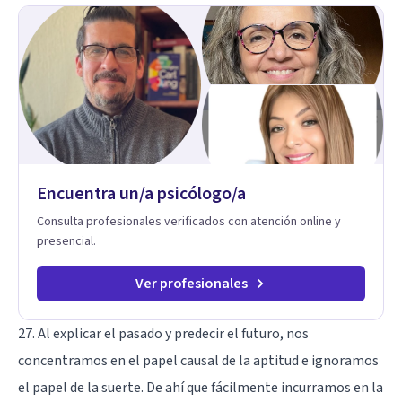
sintiéndote sostenida, acompañada y más segura de quién
eres. Mi misión es ayudarte a ordenar tu mundo interior, sanar
lo que aún pesa, fortalecer tu autoestima, transformar la
relación contigo misma y con quienes amas, y enseñarte
herramientas prácticas para navegar la vida familiar con amor,
límites sanos, serenidad y propósito. Trabajo desde una
mirada integral donde la mente, las emociones, la historia
familiar y la fe se encuentran para crear procesos
terapéuticos transformadores, cálidos y profundamente
humanos. Te acompaño a encontrar claridad, paz y propósito
Encuentra un/a psicólogo/a
en cada etapa de tu vida.
Consulta profesionales verificados con atención online y
presencial.
Ver profesionales
27. Al explicar el pasado y predecir el futuro, nos
concentramos en el papel causal de la aptitud e ignoramos
el papel de la suerte. De ahí que fácilmente incurramos en la