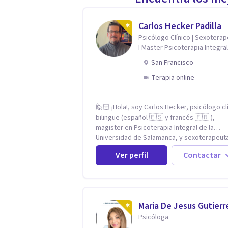
Carlos Hecker Padilla
Psicólogo Clínico | Sexotera
I Master Psicoterapia Integral
Terapeuta de Pareja
San Francisco
Terapia online
🙋🏻 ¡Hola!, soy Carlos Hecker, psicólogo cl
bilingüe (español 🇪🇸 y francés 🇫🇷 ),
magister en Psicoterapia Integral de la
Universidad de Salamanca, y sexoterapeut
certificado en Francia. Trabajo con person
Ver perfil
Contactar
que sienten que algo en su vida dejó de cal
ansiedad que se desborda, tristeza que no
va, duelos que se alargan, relaciones que
repiten el mismo patrón o preguntas en tor
la sexualidad y la identidad que necesitan u
Maria De Jesus Gutierr
espacio seguro para ser habladas. Mi
Psicóloga
orientación teórica integra una mirada