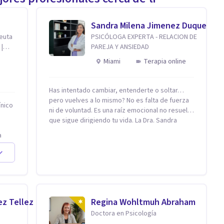
Sandra Milena Jimenez Duque
peuta
PSICÓLOGA EXPERTA - RELACION DE
 |
PAREJA Y ANSIEDAD
Miami
Terapia online
Has intentado cambiar, entenderte o soltar…
pero vuelves a lo mismo? No es falta de fuerza
ínico
ni de voluntad. Es una raíz emocional no resuelta
que sigue dirigiendo tu vida. La Dra. Sandra
Milena Jiménez Duque es psicóloga clínica con
a
más de 10 años de experiencia, reconocida
as
como una de las profesionales más destacadas
zar:
en el abordaje profundo de la ansiedad, la baja
 se
autoestima, la dependencia emocional y los
conflictos de pareja. Ha trabajado con pacientes
no a
en diferentes países, acompañando procesos
n
complejos. Su enfoque terapéutico se
ez Tellez
Regina Wohltmuh Abraham
diferencia por una premisa clara: no trabaja el
Doctora en Psicología
síntoma, trabaja la raíz que lo origina. Su