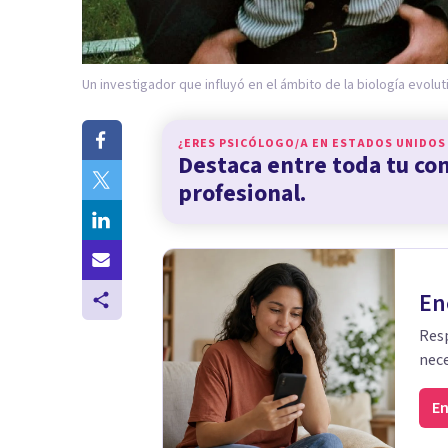
Un investigador que influyó en el ámbito de la biología evolut
¿ERES PSICÓLOGO/A EN
ESTADOS UNIDOS
Destaca entre toda tu c
profesional.
En
Resp
nece
En