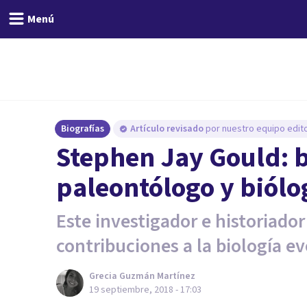
Menú
Biografías
Artículo revisado
por nuestro equipo edito
Stephen Jay Gould: b
paleontólogo y biólo
Este investigador e historiado
contribuciones a la biología ev
Grecia Guzmán Martínez
19 septiembre, 2018 - 17:03