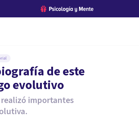
rial
iografía de este
go evolutivo
r realizó importantes
olutiva.