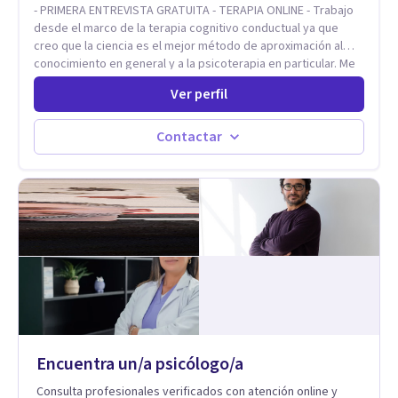
- PRIMERA ENTREVISTA GRATUITA - TERAPIA ONLINE - Trabajo
desde el marco de la terapia cognitivo conductual ya que
creo que la ciencia es el mejor método de aproximación al
conocimiento en general y a la psicoterapia en particular. Me
interesan los procesos de cambio conductual por los que una
Ver perfil
persona pueda alcanzar sus objetivos, transitando,
aceptando y modificando sus patrones cognitivos y
emocionales. Abordo patologías específicas como trastornos
Contactar
de ansiedad y del ánimo, y también crisis vitales y procesos
de crecimiento personal.
Encuentra un/a psicólogo/a
Consulta profesionales verificados con atención online y