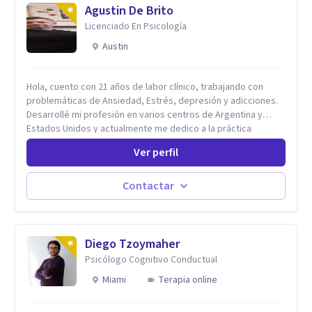
Agustin De Brito
Licenciado En Psicología
Austin
Hola, cuento con 21 años de labor clínico, trabajando con
problemáticas de Ansiedad, Estrés, depresión y adicciones.
Desarrollé mi profesión en varios centros de Argentina y
Estados Unidos y actualmente me dedico a la práctica
privada. Utilizo terapias cognitivas conductuales basadas en
Ver perfil
evidencia científica con comprobados resultados. Los
objetivos terapéuticos están centrados en brindar
herramientas concretas para el cambio, que permitan
Contactar
desarrollar nuevas habilidades y estrategias basadas en la
salud y calidad de vida.
Diego Tzoymaher
Psicólogo Cognitivo Conductual
Miami
Terapia online