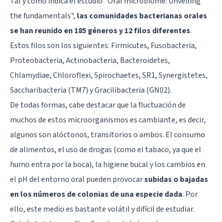
Tal y como indica el estudio "Oral microbiome: Unveiling
the fundamentals",
las comunidades bacterianas orales
se han reunido en 185 géneros y 12 filos diferentes
.
Estos filos son los siguientes: Firmicutes, Fusobacteria,
Proteobacteria, Actinobacteria, Bacteroidetes,
Chlamydiae, Chloroflexi, Spirochaetes, SR1, Synergistetes,
Saccharibacteria (TM7) y Gracilibacteria (GN02).
De todas formas, cabe destacar que la fluctuación de
muchos de estos microorganismos es cambiante, es decir,
algunos son alóctonos, transitorios o ambos. El consumo
de alimentos, el uso de drogas (como el tabaco, ya que el
humo entra por la boca), la higiene bucal y los cambios en
el pH del entorno oral pueden provocar
subidas o bajadas
en los números de colonias de una especie dada
. Por
ello, este medio es bastante volátil y difícil de estudiar.