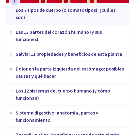
1
​Los 7 tipos de cuerpo (o somatotipos): ¿cuáles
son?
Las 13 partes del corazón humano (y sus
2
.
funciones)
Salvia: 11 propiedades y beneficios de esta planta
3
.
Dolor en la parte izquierda del estómago: posibles
4
.
causas y qué hacer
Los 12 sistemas del cuerpo humano (y cómo
5
.
funcionan)
Sistema digestivo: anatomía, partes y
6
.
funcionamiento