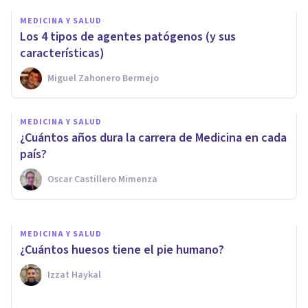
MEDICINA Y SALUD
Los 4 tipos de agentes patógenos (y sus
características)
Miguel Zahonero Bermejo
MEDICINA Y SALUD
MEDICINA Y SALUD
Baciloscopia: qué es y cómo se
¿Cuántos años dura la carrera de Medicina en cada
utiliza en Medicina
país?
Oscar Castillero Mimenza
Samuel Antonio Sánchez Amador
MEDICINA Y SALUD
¿Cuántos huesos tiene el pie humano?
Izzat Haykal