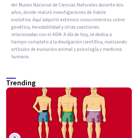
del Museo Nacional de Ciencias Naturales durante dos
años, donde realizó investigaciones de índole
evolutiva. Aquí adquirió extensos conocimientos sobre
genética, heredabilidad y otras cuestiones
relacionadas con el ADN. A día de hoy, se dedica a
tiempo completo a la divulgación científica, realizando
artículos de evolución animal y psicología y medicina
humana.
Trending