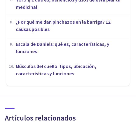
Toronjil: qué es, beneficios y usos de esta planta
7
.
medicinal
¿Por qué me dan pinchazos en la barriga? 12
8
.
causas posibles
Escala de Daniels: qué es, características, y
9
.
funciones
Músculos del cuello: tipos, ubicación,
10
.
características y funciones
MEDICINA Y SALUD
Las 12 mejores webs de salud
y bienestar (en español)
Artículos relacionados
Juan Armando Corbin