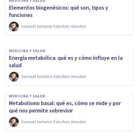
MEDICINA Y SALUD
Biomoléculas: qué son, tipos,
Elementos biogenésicos: qué son, tipos y
funciones y características
funciones
Samuel Antonio Sánchez Amador
Samuel Antonio Sánchez Amador
MEDICINA Y SALUD
Energía metabólica: qué es y cómo influye en la
salud
Samuel Antonio Sánchez Amador
MEDICINA Y SALUD
Metabolismo basal: qué es, cómo se mide y por
qué nos permite sobrevivir
Samuel Antonio Sánchez Amador