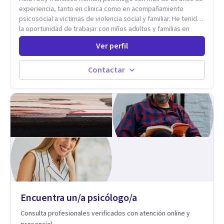
experiencia, tanto en clinica como en acompañamiento
psicosocial a victimas de violencia social y familiar. He tenido
la oportunidad de trabajar con niños adultos y familias en
todos los espacios y esto me ha dado un una variedad de
Ver perfil
aprendizajes que ahora pongo a tu disposicion. En la
actualidad puedo atenderte de manera presencial y/o virtual,
de lunes a sabado. el costo de cada sesión lo acordamos en
Contactar
el primer contacto
Encuentra un/a psicólogo/a
Consulta profesionales verificados con atención online y