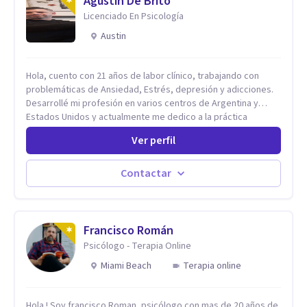
Agustin De Brito
Licenciado En Psicología
Austin
Hola, cuento con 21 años de labor clínico, trabajando con
problemáticas de Ansiedad, Estrés, depresión y adicciones.
Desarrollé mi profesión en varios centros de Argentina y
Estados Unidos y actualmente me dedico a la práctica
privada. Utilizo terapias cognitivas conductuales basadas en
Ver perfil
evidencia científica con comprobados resultados. Los
objetivos terapéuticos están centrados en brindar
herramientas concretas para el cambio, que permitan
Contactar
desarrollar nuevas habilidades y estrategias basadas en la
salud y calidad de vida.
Francisco Román
Psicólogo - Terapia Online
Miami Beach
Terapia online
Hola ! Soy francisco Roman, psicólogo con mas de 20 años de