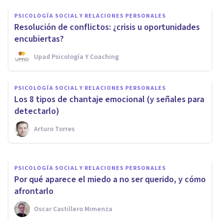
PSICOLOGÍA SOCIAL Y RELACIONES PERSONALES
Resolución de conflictos: ¿crisis u oportunidades
encubiertas?
Upad Psicología Y Coaching
PSICOLOGÍA SOCIAL Y RELACIONES PERSONALES
9 maneras en las que el
PSICOLOGÍA SOCIAL Y RELACIONES PERSONALES
machismo nos transforma en
Los 8 tipos de chantaje emocional (y señales para
psicópatas
detectarlo)
Arturo Torres
Arturo Torres
PSICOLOGÍA SOCIAL Y RELACIONES PERSONALES
Por qué aparece el miedo a no ser querido, y cómo
afrontarlo
Oscar Castillero Mimenza