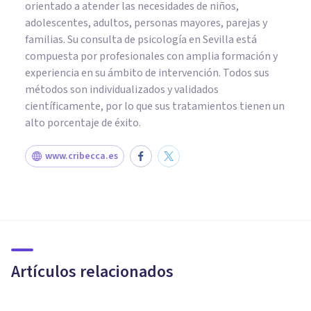
orientado a atender las necesidades de niños,
adolescentes, adultos, personas mayores, parejas y
familias. Su consulta de psicología en Sevilla está
compuesta por profesionales con amplia formación y
experiencia en su ámbito de intervención. Todos sus
métodos son individualizados y validados
científicamente, por lo que sus tratamientos tienen un
alto porcentaje de éxito.
www.cribecca.es
PSICOLOGÍA SOCIAL Y RELACIONES PERSONALES
¿Cómo saber si has
desarrollado dependencia
emocional?
Artículos relacionados
Ignacio García Vicente