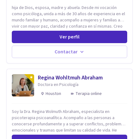
hija de Dios, esposa, madre y abuela. Desde mi vocación
como psicóloga, unida a más de 30 años de experiencia en el
mundo familiar y humano, acompaño a mujeres y familias a
vivir con mayor paz, claridad y confianza en sí mismas. Creo
profundamente que la vida está hecha de etapas, y que cada
Ver perfil
ciclo —personal, emocional, espiritual y familiar— trae
oportunidades de crecimiento. Por eso utilizo una
combinación de psicología positiva, enfoque humanista,
Contactar
herramientas contemporáneas de bienestar mental y
espiritualidad, para que puedas recorrer tu propio camino
sintiéndote sostenida, acompañada y más segura de quién
eres. Mi misión es ayudarte a ordenar tu mundo interior, sanar
Regina Wohltmuh Abraham
lo que aún pesa, fortalecer tu autoestima, transformar la
Doctora en Psicología
relación contigo misma y con quienes amas, y enseñarte
Houston
Terapia online
herramientas prácticas para navegar la vida familiar con amor,
límites sanos, serenidad y propósito. Trabajo desde una
mirada integral donde la mente, las emociones, la historia
Soy la Dra. Regina Wolmuth Abraham, especialista en
familiar y la fe se encuentran para crear procesos
psicoterapia psicoanalítica. Acompaño a las personas a
terapéuticos transformadores, cálidos y profundamente
conocerse profundamente y a superar conflictos, problemas
humanos. Te acompaño a encontrar claridad, paz y propósito
emocionales y traumas que limitan su calidad de vida. He
en cada etapa de tu vida.
trabajado en reconocidas instituciones como el Hospital