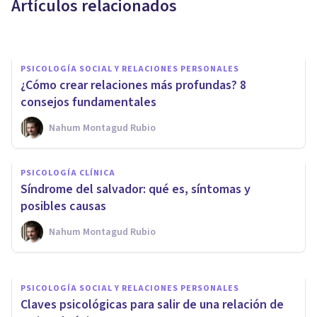
Artículos relacionados
Nahum Montagud Rubio
PSICOLOGÍA SOCIAL Y RELACIONES PERSONALES
¿Cómo crear relaciones más profundas? 8
consejos fundamentales
Nahum Montagud Rubio
PSICOLOGÍA SOCIAL Y RELACIONES PERSONALES
6 claves para mejorar tu
PSICOLOGÍA CLÍNICA
comunicación en las relaciones
Síndrome del salvador: qué es, síntomas y
personales
posibles causas
Nahum Montagud Rubio
Avance Psicólogos
PSICOLOGÍA SOCIAL Y RELACIONES PERSONALES
Claves psicológicas para salir de una relación de