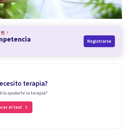
?
ompetencia
Registrarse
ecesito terapia?
ría ayudarte la terapia?
cer el test