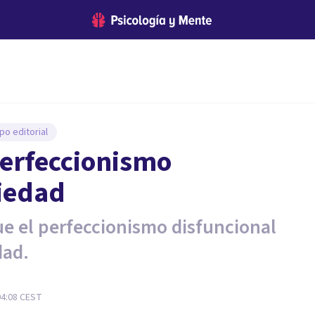
po editorial
perfeccionismo
siedad
ue el perfeccionismo disfuncional
dad.
04:08
CEST