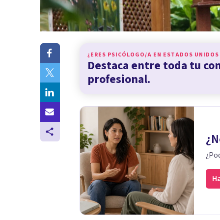
¿ERES PSICÓLOGO/A EN
ESTADOS UNIDOS
Destaca entre toda tu c
profesional.
¿N
¿Pod
Ha