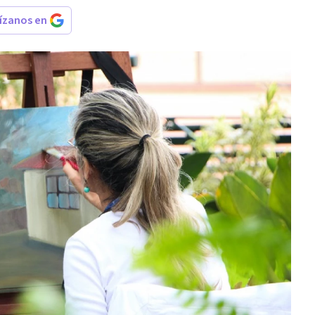
rízanos en