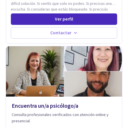
difícil solución. Si sentís que solo no podes. Si precisas una
escucha. Si consideras que estás bloqueado. Si precisás
comprensión. Si no logras definir proyectos, objetivos,
Ver perfil
sueños, deseos. Si pensás que lo que te pasa no es tan
grave, pero podría ayudar. Si estás en adicciones y tu
intención es hacer algo con lo que te está pasando. No dudes
Contactar
en comunicarte a fin de comenzar a resolver la situación que
está generando esa angustia.
Encuentra un/a psicólogo/a
Consulta profesionales verificados con atención online y
presencial.