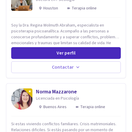
Houston
Terapia online
Soy la Dra. Regina Wolmuth Abraham, especialista en
psicoterapia psicoanalítica. Acompaño a las personas a
conocerse profundamente y a superar conflictos, problemas
emocionales y traumas que limitan su calidad de vida. He
trabajado en reconocidas instituciones como el Hospital
Ver perfil
Psiquiátrico San Rafael, Instituto Psiquiátrico MENDAO, San
Bernardino, Hospital Psiquiátrico Infantil y el Centro de
Integración Juvenil. Además, tuve el privilegio de colaborar
Contactar
en comunidades como Olivar del Conde y Xochimilco, lo que
me permitió conocer diversas realidades y necesidades.
Norma Mazzarone
Licenciada en Psicología
Buenos Aires
Terapia online
Si estas viviendo conflictos familiares. Crisis matrimoniales.
Relaciones dificiles. Si estás pasando por un momento de