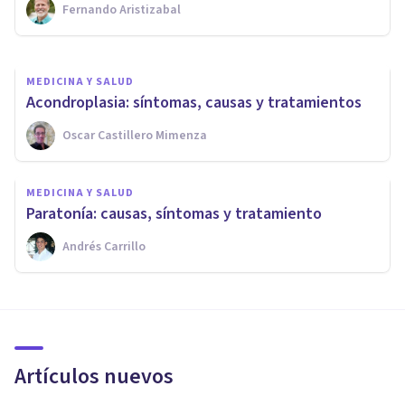
Fernando Aristizabal
Samuel Antonio Sánchez Amador
MEDICINA Y SALUD
Acondroplasia: síntomas, causas y tratamientos
Oscar Castillero Mimenza
MEDICINA Y SALUD
Paratonía: causas, síntomas y tratamiento
Andrés Carrillo
Artículos nuevos