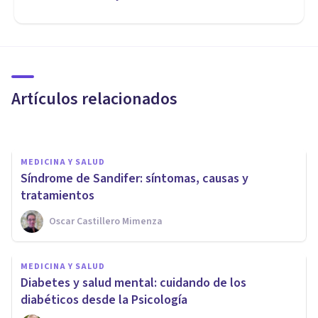
MEDICINA Y SALUD
Por qué el ciclo menstrual
puede afectar al sueño
Artículos relacionados
Grecia Guzmán Martínez
MEDICINA Y SALUD
Síndrome de Sandifer: síntomas, causas y
tratamientos
Oscar Castillero Mimenza
MEDICINA Y SALUD
Lanugo: características y
MEDICINA Y SALUD
funciones de este tipo de vello
Diabetes y salud mental: cuidando de los
corporal
diabéticos desde la Psicología