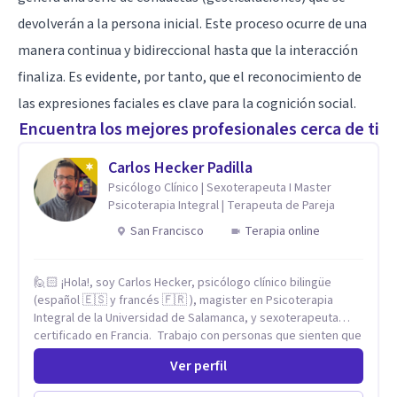
devolverán a la persona inicial. Este proceso ocurre de una
manera continua y bidireccional hasta que la interacción
finaliza. Es evidente, por tanto, que el reconocimiento de
las expresiones faciales es clave para la cognición social.
Encuentra los mejores profesionales cerca de ti
Carlos Hecker Padilla
Psicólogo Clínico | Sexoterapeuta I Master
Psicoterapia Integral | Terapeuta de Pareja
San Francisco
Terapia online
🙋🏻 ¡Hola!, soy Carlos Hecker, psicólogo clínico bilingüe
(español 🇪🇸 y francés 🇫🇷 ), magister en Psicoterapia
Integral de la Universidad de Salamanca, y sexoterapeuta
certificado en Francia. Trabajo con personas que sienten que
algo en su vida dejó de calzar: ansiedad que se desborda,
Ver perfil
tristeza que no se va, duelos que se alargan, relaciones que
repiten el mismo patrón o preguntas en torno a la sexualidad