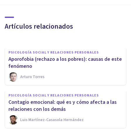
La razón populista y el
racionalismo burgués
Artículos relacionados
Alejandro Pérez
PSICOLOGÍA SOCIAL Y RELACIONES PERSONALES
​Aporofobia (rechazo a los pobres): causas de este
fenómeno
Arturo Torres
PSICOLOGÍA
PSICOLOGÍA SOCIAL Y RELACIONES PERSONALES
Las 10 habilidades para la vida
Contagio emocional: qué es y cómo afecta a las
más importantes
relaciones con los demás
Luis Martínez-Casasola Hernández
Nahum Montagud Rubio