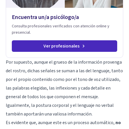
niños y adolescentes que están lidiando con la ansiedad, la
timidez, la rebeldía o dificultades escolares, así como a
Encuentra un/a psicólogo/a
padres que buscan orientación y pautas claras para educar
sin perder la paciencia ni el control. Si estás listo para dar el
Consulta profesionales verificados con atención online y
primer paso hacia una convivencia familiar más armoniosa,
presencial.
agenda tu sesión y empecemos a trabajar juntos.
Ver profesionales
Por supuesto, aunque el grueso de la información provenga
del rostro, dichas señales se suman a las del lenguaje, tanto
por el propio contenido como por el tono de voz utilizado,
las palabras elegidas, las inflexiones y cada detalle en
general de todos los que componen el mensaje.
Igualmente, la postura corporal y el lenguaje no verbal
también aportarán una valiosa información.
Es evidente que, aunque este es un proceso automático,
no